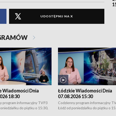
1
UDOSTĘPNIJ NA X
OGRAMÓW
e Wiadomości Dnia
Łódzkie Wiadomości Dnia
026 18:30
07.08.2026 15:30
y program informacyjny TVP3
Codzienny program informacyjny T
oniedziałku do piątku o 15:30,
Łódź od poniedziałku do piątku o 15
:30 i 21:30. W weekendy o
16:30, 18:30 i 21:30. W weekendy o