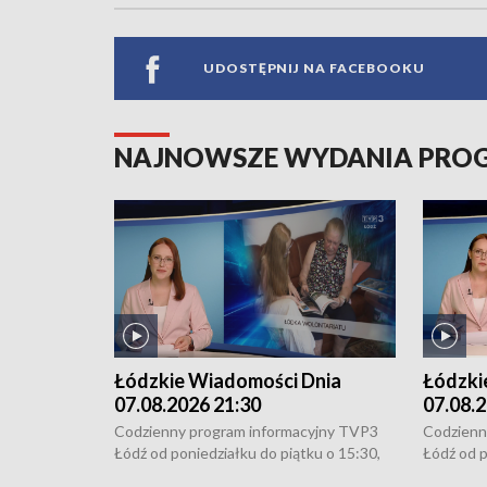
UDOSTĘPNIJ NA FACEBOOKU
NAJNOWSZE WYDANIA PR
Łódzkie Wiadomości Dnia
Łódzki
07.08.2026 21:30
07.08.2
Codzienny program informacyjny TVP3
Codzienn
Łódź od poniedziałku do piątku o 15:30,
Łódź od p
16:30, 18:30 i 21:30. W weekendy o
16:30, 18