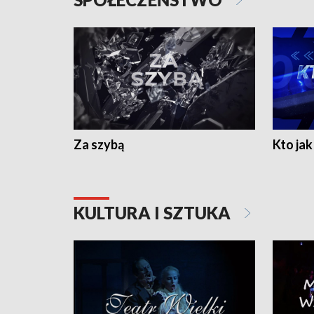
Za szybą
Kto jak 
KULTURA I SZTUKA