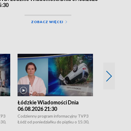
5:30
ZOBACZ WIĘCEJ
Łódzkie Wiadomości Dnia
Łódzkie Wia
06.08.2026 21:30
06.08.2026 1
VP3
Codzienny program informacyjny TVP3
Codzienny progr
:30,
Łódź od poniedziałku do piątku o 15:30,
Łódź od poniedzi
16:30, 18:30 i 21:30. W weekendy o
16:30, 18:30 i 2