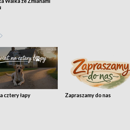
ka Walka ze Zmianami
u
a cztery łapy
Zapraszamy do nas