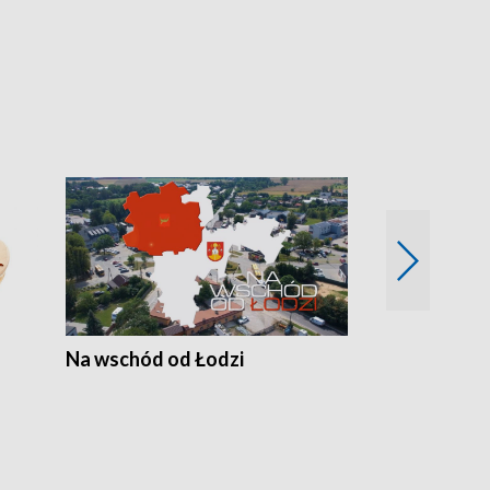
Na wschód od Łodzi
Zimowe szal
Polski