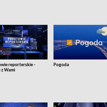
1:30.
18:30 i 21:30.
wie reporterskie -
Pogoda
 z Wami