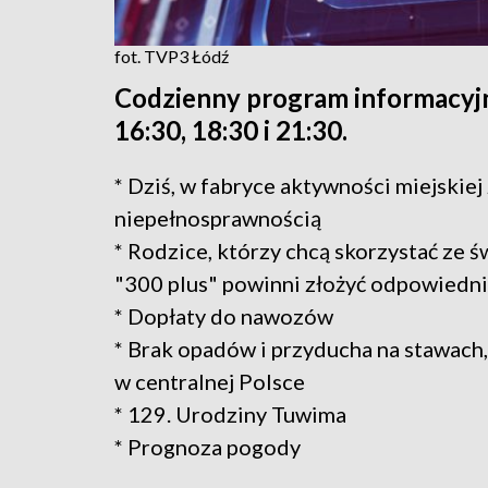
fot. TVP3 Łódź
Codzienny program informacyjn
16:30, 18:30 i 21:30.
* Dziś, w fabryce aktywności miejskie
niepełnosprawnością
* Rodzice, którzy chcą skorzystać ze 
"300 plus" powinni złożyć odpowiedn
* Dopłaty do nawozów
* Brak opadów i przyducha na stawach
w centralnej Polsce
* 129. Urodziny Tuwima
* Prognoza pogody