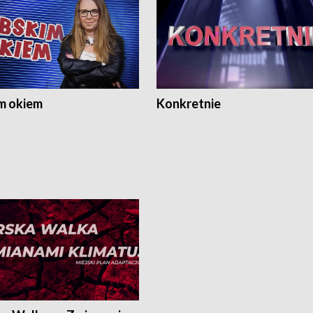
m okiem
Konkretnie