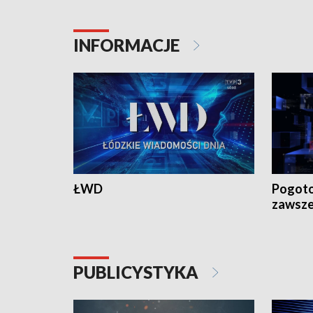
18:30 i 21:30.
18:30 i 2
INFORMACJE
ŁWD
Pogoto
zawsze
PUBLICYSTYKA