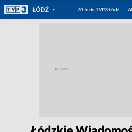
POWRÓT DO
ŁÓDŹ
70-lecie TVP3 Łódź
A
TVP REGIONY
Łódzkie Wiadomośc