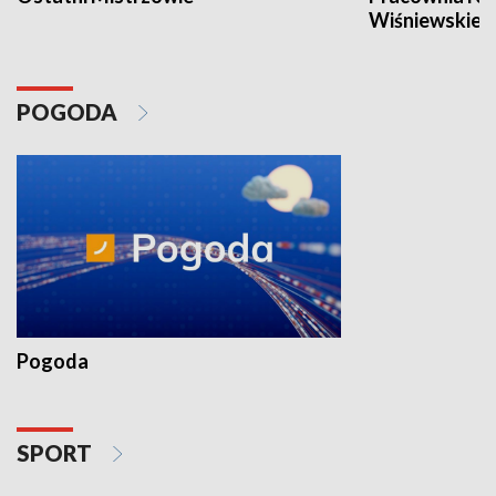
Wiśniewskieg
POGODA
Pogoda
SPORT