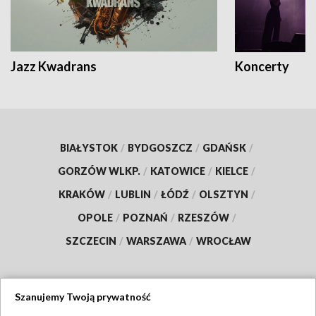
Jazz Kwadrans
Koncerty
BIAŁYSTOK
/
BYDGOSZCZ
/
GDAŃSK
/
GORZÓW WLKP.
/
KATOWICE
/
KIELCE
/
KRAKÓW
/
LUBLIN
/
ŁÓDŹ
/
OLSZTYN
/
OPOLE
/
POZNAŃ
/
RZESZÓW
/
SZCZECIN
/
WARSZAWA
/
WROCŁAW
Szanujemy Twoją prywatność
Dołącz do nas: