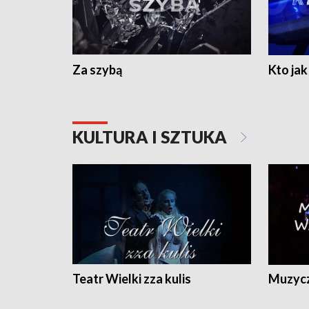
Za szybą
Kto jak 
KULTURA I SZTUKA
Teatr Wielki zza kulis
Muzycz