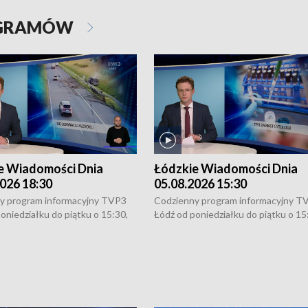
OGRAMÓW
e Wiadomości Dnia
Łódzkie Wiadomości Dnia
026 18:30
05.08.2026 15:30
y program informacyjny TVP3
Codzienny program informacyjny T
oniedziałku do piątku o 15:30,
Łódź od poniedziałku do piątku o 15
:30 i 21:30. W weekendy o
16:30, 18:30 i 21:30. W weekendy o
1:30.
18:30 i 21:30.