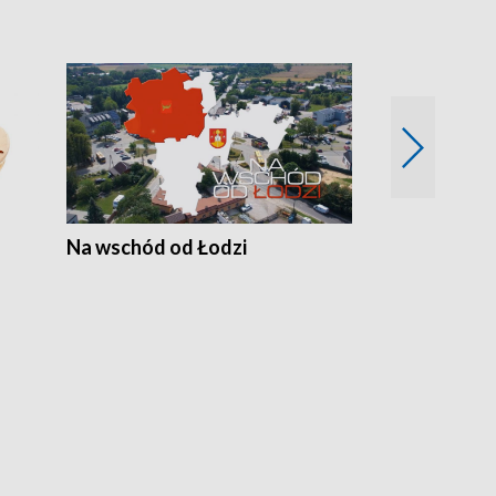
Na wschód od Łodzi
Zimowe szal
Polski