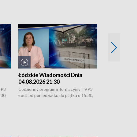
Łódzkie Wiadomości Dnia
Łódzkie Wia
04.08.2026 21:30
04.08.2026 1
VP3
Codzienny program informacyjny TVP3
Codzienny progr
:30,
Łódź od poniedziałku do piątku o 15:30,
Łódź od poniedzi
16:30, 18:30 i 21:30. W weekendy o
16:30, 18:30 i 2
18:30 i 21:30.
18:30 i 21:30.