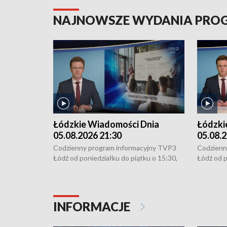
NAJNOWSZE WYDANIA PR
Łódzkie Wiadomości Dnia
Łódzki
05.08.2026 21:30
05.08.2
Codzienny program informacyjny TVP3
Codzienn
Łódź od poniedziałku do piątku o 15:30,
Łódź od p
16:30, 18:30 i 21:30. W weekendy o
16:30, 18
18:30 i 21:30.
18:30 i 2
INFORMACJE