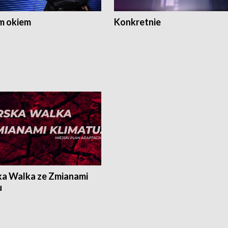
m okiem
Konkretnie
ka Walka ze Zmianami
u