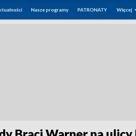
ktualności
Nasze programy
PATRONATY
Więcej
y Braci Warner na ulicy 