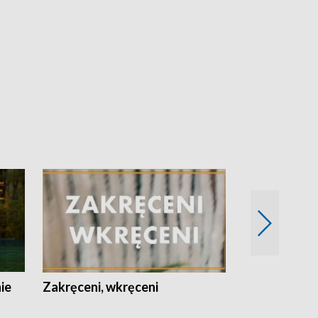
nie
Zakręceni, wkręceni
Skarby Łodzi