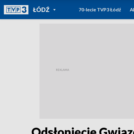
POWRÓT DO
ŁÓDŹ
70-lecie TVP3 Łódź
A
TVP REGIONY
Odsłonięcie Gwiazd