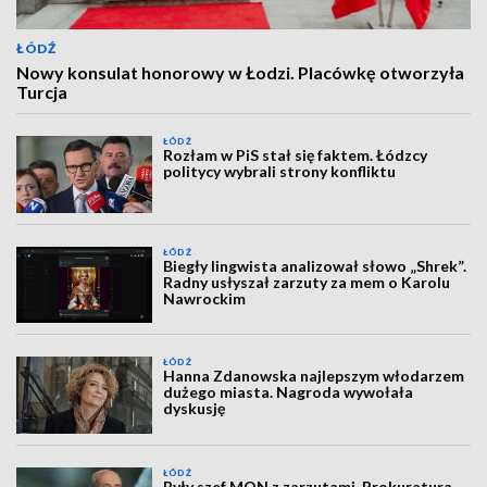
ŁÓDŹ
Nowy konsulat honorowy w Łodzi. Placówkę otworzyła
Turcja
ŁÓDŹ
Rozłam w PiS stał się faktem. Łódzcy
politycy wybrali strony konfliktu
ŁÓDŹ
Biegły lingwista analizował słowo „Shrek”.
Radny usłyszał zarzuty za mem o Karolu
Nawrockim
ŁÓDŹ
Hanna Zdanowska najlepszym włodarzem
dużego miasta. Nagroda wywołała
dyskusję
ŁÓDŹ
Były szef MON z zarzutami. Prokuratura