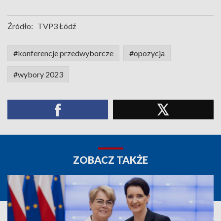
Źródło:
TVP3 Łódź
#konferencje przedwyborcze
#opozycja
#wybory 2023
ZOBACZ TAKŻE