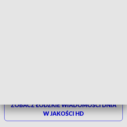
wykorzystano do tego, żeby za łapówki
załatwić wizy, no to ktoś powinien
również za to odpowiedzieć
- powiedział Dariusz Joński, kandydat do Sejmu,
Koalicja Obywatelska.
Współlider
Trzeciej Drogi
- Szymon Hołownia w Głuchowie
krytykował propozycje wyborcze PIS. Powiedział, że jeśli
jego ugrupowanie wejdzie do parlamentu będzie zabiegać o
wprowadzenie wakacji ZUSowskich, likwidację składki
zdrowotnej oraz zamrożenie podatków PIT, CIT i VAT.
ZOBACZ ŁÓDZKIE WIADOMOŚCI DNIA
W JAKOŚCI HD