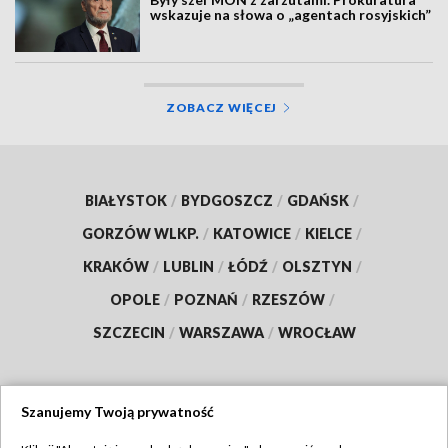
wskazuje na słowa o „agentach rosyjskich”
ZOBACZ WIĘCEJ
BIAŁYSTOK
/
BYDGOSZCZ
/
GDAŃSK
/
GORZÓW WLKP.
/
KATOWICE
/
KIELCE
/
KRAKÓW
/
LUBLIN
/
ŁÓDŹ
/
OLSZTYN
/
OPOLE
/
POZNAŃ
/
RZESZÓW
/
SZCZECIN
/
WARSZAWA
/
WROCŁAW
Szanujemy Twoją prywatność
Dołącz do nas: