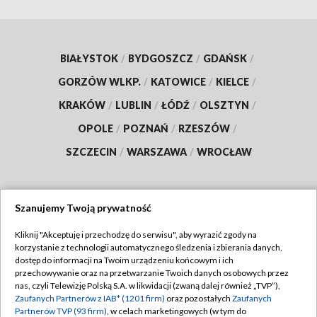
BIAŁYSTOK
/
BYDGOSZCZ
/
GDAŃSK
/
GORZÓW WLKP.
/
KATOWICE
/
KIELCE
/
KRAKÓW
/
LUBLIN
/
ŁÓDŹ
/
OLSZTYN
/
OPOLE
/
POZNAŃ
/
RZESZÓW
/
SZCZECIN
/
WARSZAWA
/
WROCŁAW
Szanujemy Twoją prywatność
Dołącz do nas:
Kliknij "Akceptuję i przechodzę do serwisu", aby wyrazić zgody na
korzystanie z technologii automatycznego śledzenia i zbierania danych,
TVP
dostęp do informacji na Twoim urządzeniu końcowym i ich
Abonament TVP
przechowywanie oraz na przetwarzanie Twoich danych osobowych przez
Regulamin TVP
nas, czyli Telewizję Polską S.A. w likwidacji (zwaną dalej również „TVP”),
Emisja w TVP
Zaufanych Partnerów z IAB* (1201 firm)
oraz pozostałych
Zaufanych
Polityka prywatności
Partnerów TVP (93 firm)
, w celach marketingowych (w tym do