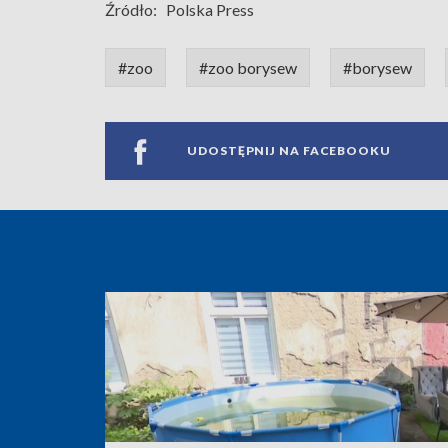
Źródło:
Polska Press
#zoo
#zoo borysew
#borysew
UDOSTĘPNIJ NA FACEBOOKU