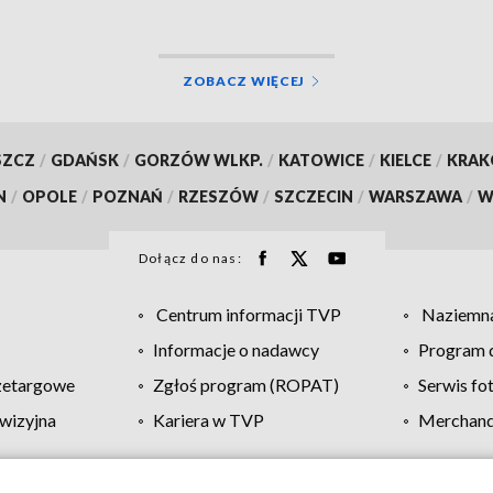
ZOBACZ WIĘCEJ
SZCZ
/
GDAŃSK
/
GORZÓW WLKP.
/
KATOWICE
/
KIELCE
/
KRA
N
/
OPOLE
/
POZNAŃ
/
RZESZÓW
/
SZCZECIN
/
WARSZAWA
/
W
Dołącz do nas:
Centrum informacji TVP
Naziemna
Informacje o nadawcy
Program d
zetargowe
Zgłoś program (ROPAT)
Serwis fo
wizyjna
Kariera w TVP
Merchandi