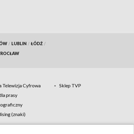
KÓW
/
LUBLIN
/
ŁÓDŹ
/
ROCŁAW
 Telewizja Cyfrowa
Sklep TVP
la prasy
tograficzny
sing (znaki)