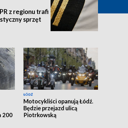
 z regionu trafi
listyczny sprzęt
ŁÓDŹ
Motocykliści opanują Łódź.
Będzie przejazd ulicą
a 200
Piotrkowską