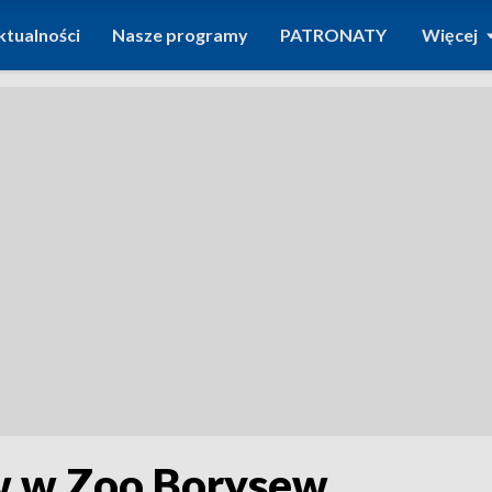
ktualności
Nasze programy
PATRONATY
Więcej
w w Zoo Borysew