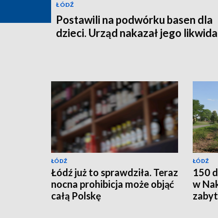
ŁÓDŹ
Postawili na podwórku basen dla
dzieci. Urząd nakazał jego likwida
ŁÓDŹ
ŁÓDŹ
Łódź już to sprawdziła. Teraz
150 d
nocna prohibicja może objąć
w Nak
całą Polskę
zabyt
całko