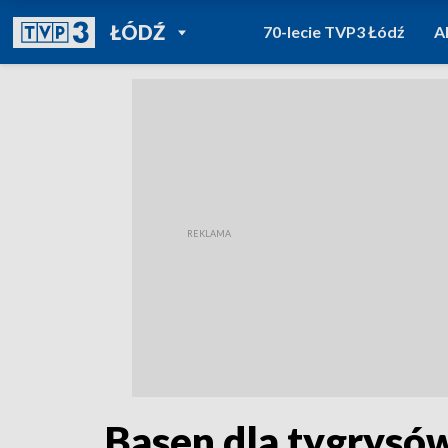
POWRÓT DO
ŁÓDŹ
70-lecie TVP3 Łódź
A
TVP REGIONY
Basen dla tygrysó