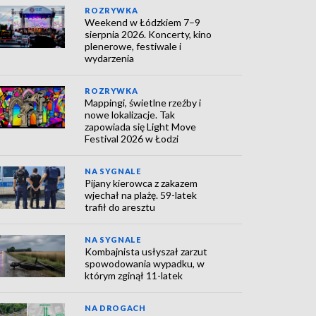
ROZRYWKA
Weekend w Łódzkiem 7–9
sierpnia 2026. Koncerty, kino
plenerowe, festiwale i
wydarzenia
ROZRYWKA
Mappingi, świetlne rzeźby i
nowe lokalizacje. Tak
zapowiada się Light Move
Festival 2026 w Łodzi
NA SYGNALE
Pijany kierowca z zakazem
wjechał na plażę. 59-latek
trafił do aresztu
NA SYGNALE
Kombajnista usłyszał zarzut
spowodowania wypadku, w
którym zginął 11-latek
NA DROGACH