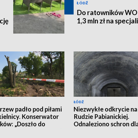
ŁÓDŹ
Do ratowników WOPR
cję
1,3 mln zł na specja
ŁÓDŹ
rzew padło pod piłami
Niezwykłe odkrycie na
ielnicy. Konserwator
Rudzie Pabianickiej.
ków: „Doszło do
Odnaleziono schron dl
witej destrukcji parku”
osób