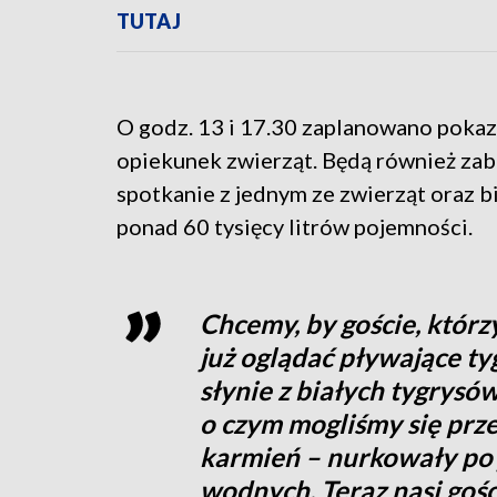
TUTAJ
O godz. 13 i 17.30 zaplanowano poka
opiekunek zwierząt. Będą również zab
spotkanie z jednym ze zwierząt oraz b
ponad 60 tysięcy litrów pojemności.
Chcemy, by goście, któr
już oglądać pływające ty
słynie z białych tygrysów
o czym mogliśmy się pr
karmień – nurkowały po 
wodnych. Teraz nasi gośc