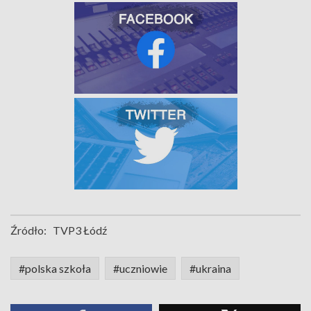
Źródło:
TVP3 Łódź
#polska szkoła
#uczniowie
#ukraina