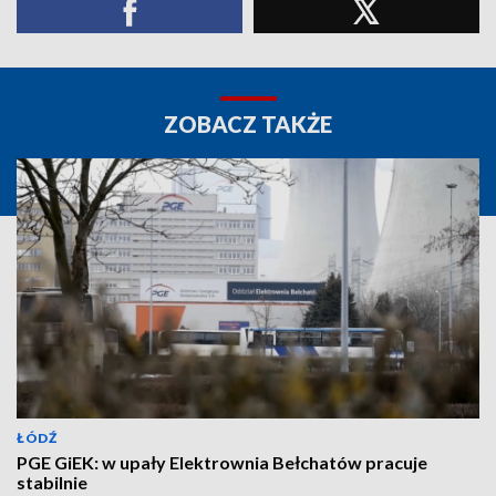
ZOBACZ TAKŻE
ŁÓDŹ
PGE GiEK: w upały Elektrownia Bełchatów pracuje
stabilnie