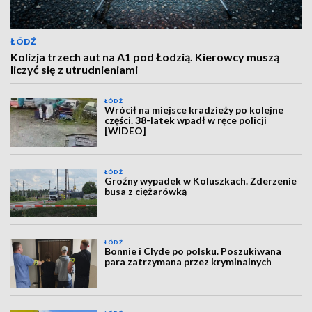
ŁÓDŹ
Kolizja trzech aut na A1 pod Łodzią. Kierowcy muszą
liczyć się z utrudnieniami
ŁÓDŹ
Wrócił na miejsce kradzieży po kolejne
części. 38-latek wpadł w ręce policji
[WIDEO]
ŁÓDŹ
Groźny wypadek w Koluszkach. Zderzenie
busa z ciężarówką
ŁÓDŹ
Bonnie i Clyde po polsku. Poszukiwana
para zatrzymana przez kryminalnych