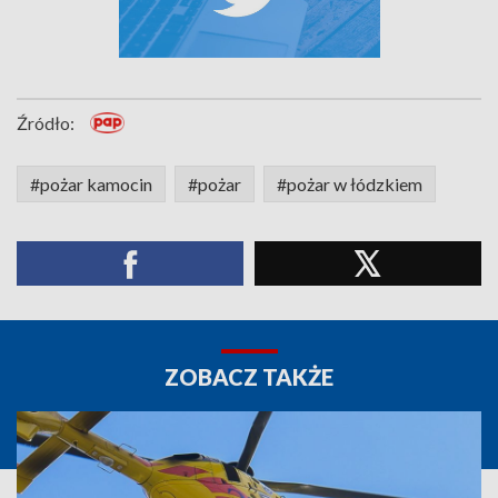
Źródło:
#pożar kamocin
#pożar
#pożar w łódzkiem
ZOBACZ TAKŻE