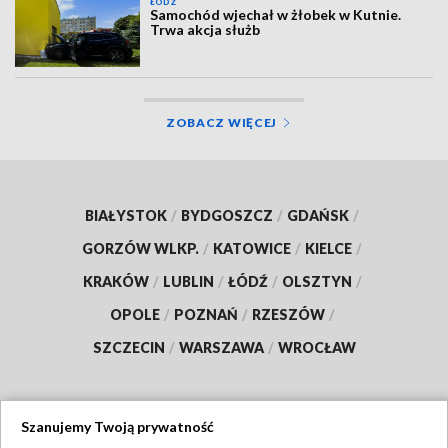
ŁÓDŹ
Samochód wjechał w żłobek w Kutnie.
Trwa akcja służb
ZOBACZ WIĘCEJ
BIAŁYSTOK
/
BYDGOSZCZ
/
GDAŃSK
/
GORZÓW WLKP.
/
KATOWICE
/
KIELCE
/
KRAKÓW
/
LUBLIN
/
ŁÓDŹ
/
OLSZTYN
/
OPOLE
/
POZNAŃ
/
RZESZÓW
/
SZCZECIN
/
WARSZAWA
/
WROCŁAW
Szanujemy Twoją prywatność
Dołącz do nas: