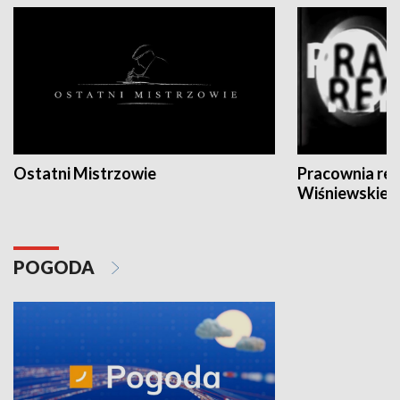
Ostatni Mistrzowie
Pracownia re
Wiśniewskieg
POGODA