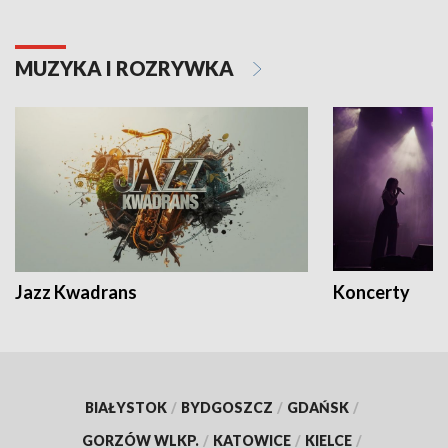
MUZYKA I ROZRYWKA
Jazz Kwadrans
Koncerty
BIAŁYSTOK
/
BYDGOSZCZ
/
GDAŃSK
/
GORZÓW WLKP.
/
KATOWICE
/
KIELCE
/