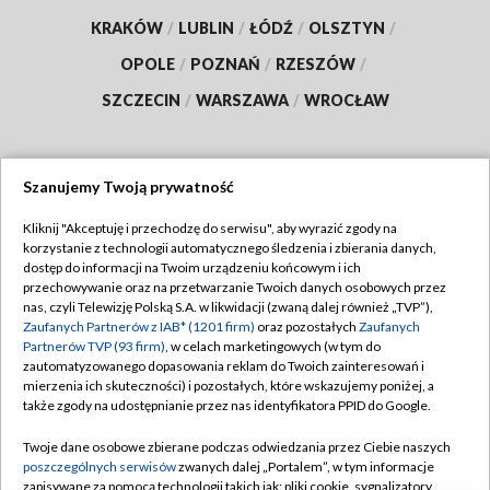
KRAKÓW
/
LUBLIN
/
ŁÓDŹ
/
OLSZTYN
/
OPOLE
/
POZNAŃ
/
RZESZÓW
/
SZCZECIN
/
WARSZAWA
/
WROCŁAW
Szanujemy Twoją prywatność
Dołącz do nas:
Kliknij "Akceptuję i przechodzę do serwisu", aby wyrazić zgody na
korzystanie z technologii automatycznego śledzenia i zbierania danych,
TVP
dostęp do informacji na Twoim urządzeniu końcowym i ich
Abonament TVP
przechowywanie oraz na przetwarzanie Twoich danych osobowych przez
Regulamin TVP
nas, czyli Telewizję Polską S.A. w likwidacji (zwaną dalej również „TVP”),
Emisja w TVP
Zaufanych Partnerów z IAB* (1201 firm)
oraz pozostałych
Zaufanych
Polityka prywatności
Partnerów TVP (93 firm)
, w celach marketingowych (w tym do
Centrum informacji TVP
Moje zgody
zautomatyzowanego dopasowania reklam do Twoich zainteresowań i
mierzenia ich skuteczności) i pozostałych, które wskazujemy poniżej, a
Naziemna Telewizja Cyfrowa
Pomoc
także zgody na udostępnianie przez nas identyfikatora PPID do Google.
Sklep TVP
Biuro reklamy
Twoje dane osobowe zbierane podczas odwiedzania przez Ciebie naszych
Rada Programowa
poszczególnych serwisów
zwanych dalej „Portalem”, w tym informacje
Kontakt
zapisywane za pomocą technologii takich jak: pliki cookie, sygnalizatory