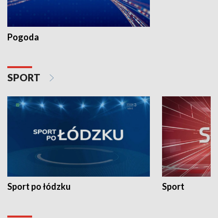
Pogoda
SPORT
Sport po łódzku
Sport