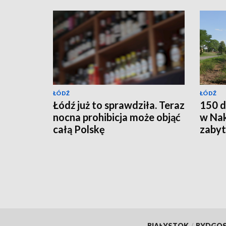
ŁÓDŹ
ŁÓDŹ
Łódź już to sprawdziła. Teraz
150 d
nocna prohibicja może objąć
w Nak
całą Polskę
zabyt
całko
BIAŁYSTOK
/
BYDGO