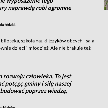
ne wyposażenie tego
ury naprawdę robi ogromne
da łódzki.
blioteka, szkoła nauki języków obcych i sala
wnie dzieci i młodzież. Ale nie brakuje też
a rozwoju człowieka. To jest
 potęgę gminy i siłę naszej
 budować poprzez wiedzę,
iny Maków.