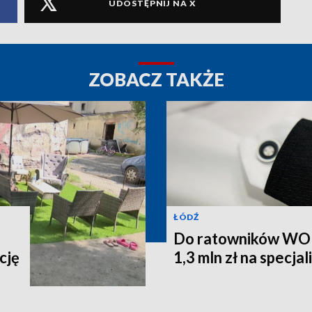
UDOSTĘPNIJ NA X
ZOBACZ TAKŻE
ŁÓDŹ
Do ratowników WOPR
cję
1,3 mln zł na specja