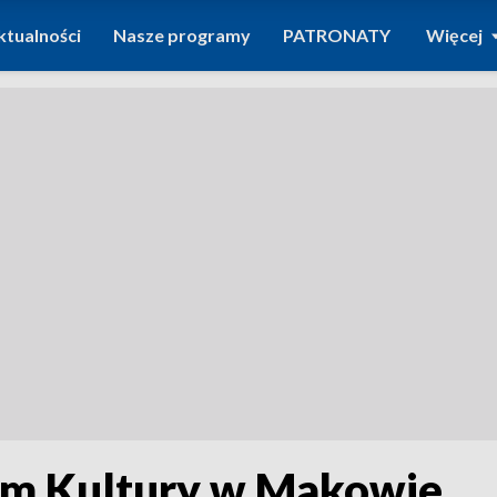
ktualności
Nasze programy
PATRONATY
Więcej
m Kultury w Makowie