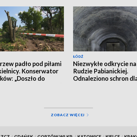
ŁÓDŹ
rzew padło pod piłami
Niezwykłe odkrycie na
ielnicy. Konserwator
Rudzie Pabianickiej.
ków: „Doszło do
Odnaleziono schron dl
witej destrukcji parku”
osób
ZOBACZ WIĘCEJ
SZCZ
/
GDAŃSK
/
GORZÓW WLKP.
/
KATOWICE
/
KIELCE
/
KRA