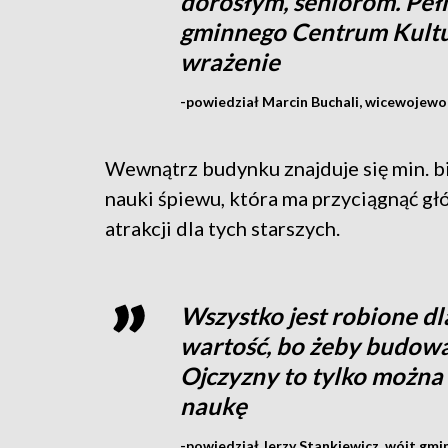
dorosłym, seniorom. Peł
gminnego Centrum Kult
wrażenie
-powiedział Marcin Buchali, wicewojewo
Wewnątrz budynku znajduje się min. bi
nauki śpiewu, która ma przyciągnąć głó
atrakcji dla tych starszych.
Wszystko jest robione dl
wartość, bo żeby budować
Ojczyzny to tylko można
naukę
-powiedział Jerzy Stankiewicz, wójt gm