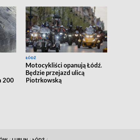
ŁÓDŹ
Motocykliści opanują Łódź.
Będzie przejazd ulicą
a 200
Piotrkowską
KÓW
/
LUBLIN
/
ŁÓDŹ
/