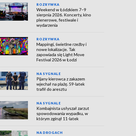
ROZRYWKA
Weekend w Łódzkiem 7–9
sierpnia 2026. Koncerty, kino
plenerowe, festiwale i
wydarzenia
ROZRYWKA
Mappingi, świetlne rzeźby i
nowe lokalizacje. Tak
zapowiada się Light Move
Festival 2026 w Łodzi
NA SYGNALE
Pijany kierowca z zakazem
wjechał na plażę. 59-latek
trafił do aresztu
NA SYGNALE
Kombajnista usłyszał zarzut
spowodowania wypadku, w
którym zginął 11-latek
NA DROGACH