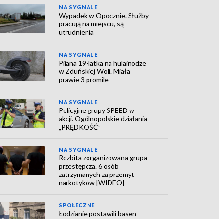
NA SYGNALE
Wypadek w Opocznie. Służby
pracują na miejscu, są
utrudnienia
NA SYGNALE
Pijana 19-latka na hulajnodze
w Zduńskiej Woli. Miała
prawie 3 promile
NA SYGNALE
Policyjne grupy SPEED w
akcji. Ogólnopolskie działania
„PRĘDKOŚĆ”
NA SYGNALE
Rozbita zorganizowana grupa
przestępcza. 6 osób
zatrzymanych za przemyt
narkotyków [WIDEO]
SPOŁECZNE
Łodzianie postawili basen