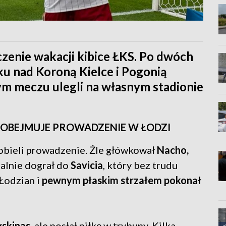
czenie wakacji kibice ŁKS. Po dwóch
u nad Koroną Kielce i Pogonią
bym meczu ulegli na własnym stadionie
OBEJMUJE PROWADZENIE W ŁODZI
obieli prowadzenie. Źle główkował
Nacho,
ealnie dograł do
Savicia
, który bez trudu
Łodzian i
pewnym płaskim strzałem pokonał
yskinas
, ale posłał piłkę w trybuny. Kilka