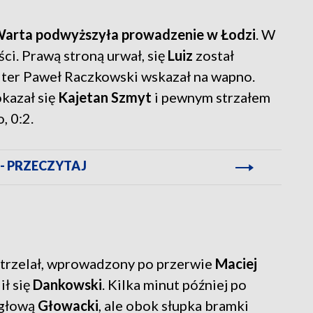
Warta podwyższyła prowadzenie w Łodzi
. W
ści. Prawą stroną urwał, się
Luiz
został
iter Paweł Raczkowski wskazał na wapno.
kazał się
Kajetan Szmyt
i pewnym strzałem
, 0:2.
 - PRZECZYTAJ
strzelał, wprowadzony po przerwie
Maciej
ił się
Dankowski
. Kilka minut później po
 głową
Głowacki
, ale obok słupka bramki