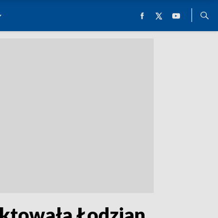
nktowała Łodzian