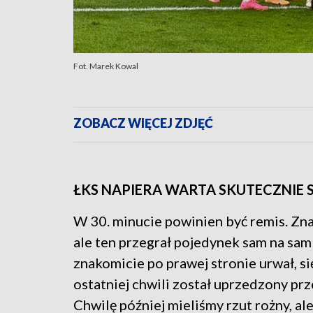
Fot. Marek Kowal
ZOBACZ WIĘCEJ ZDJĘĆ
ŁKS NAPIERA WARTA SKUTECZNIE S
W 30. minucie powinien być remis. Z
ale ten przegrał pojedynek sam na sam
znakomicie po prawej stronie urwał, si
ostatniej chwili został uprzedzony pr
Chwilę później mieliśmy rzut rożny, al