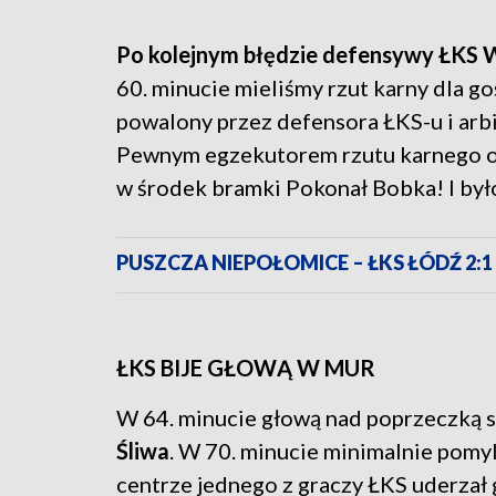
Po kolejnym błędzie defensywy ŁKS 
60. minucie mieliśmy rzut karny dla go
powalony przez defensora ŁKS-u i arb
Pewnym egzekutorem rzutu karnego o
w środek bramki Pokonał Bobka! I było
PUSZCZA NIEPOŁOMICE – ŁKS ŁÓDŹ 2:1
ŁKS BIJE GŁOWĄ W MUR
W 64. minucie głową nad poprzeczką 
Śliwa
. W 70. minucie minimalnie pomyl
centrze jednego z graczy ŁKS uderzał