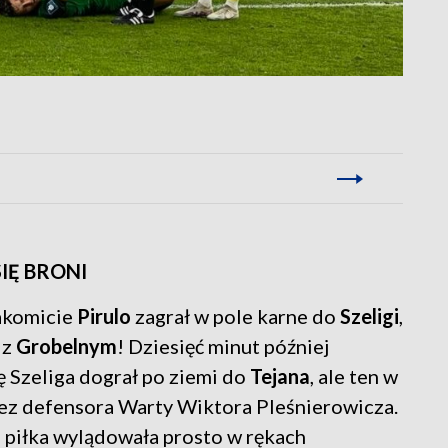
IĘ BRONI
nakomicie
Pirulo
zagrał w pole karne do
Szeligi
,
 z
Grobelnym
! Dziesięć minut później
ę Szeliga dograł po ziemi do
Tejana
, ale ten w
zez defensora Warty Wiktora Pleśnierowicza.
e piłka wylądowała prosto w rękach