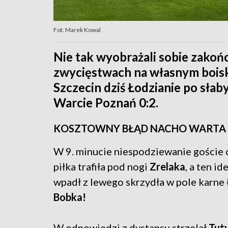
Fot. Marek Kowal
Nie tak wyobrażali sobie zakoń
zwycięstwach na własnym boisk
Szczecin dziś Łodzianie po sła
Warcie Poznań 0:2.
KOSZTOWNY BŁĄD NACHO WARTA 
W 9. minucie niespodziewanie goście 
piłka trafiła pod nogi
Zrelaka
, a
ten id
wpadł z lewego skrzydła w pole karne 
Bobka!
W odpowiedzi z dystansu strzelał
Tut