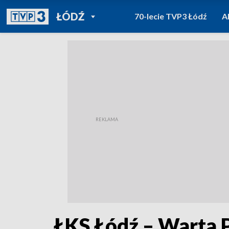
POWRÓT DO
ŁÓDŹ
70-lecie TVP3 Łódź
A
TVP REGIONY
ŁKS Łódź – Warta 