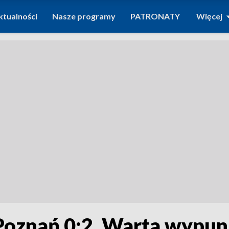
ktualności
Nasze programy
PATRONATY
Więcej
Poznań 0:2. Warta wypu