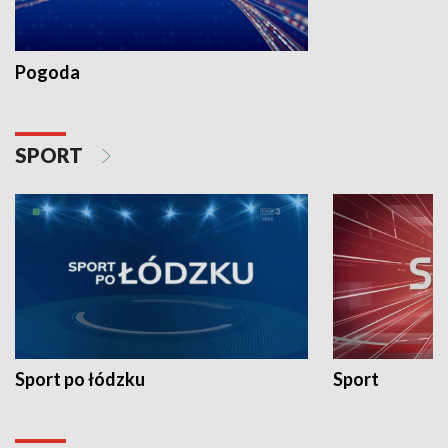
Pogoda
SPORT
Sport po łódzku
Sport