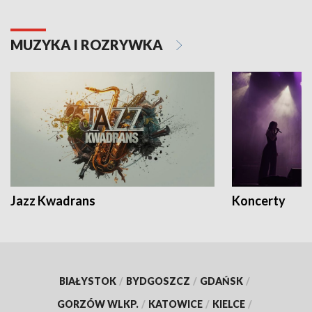
MUZYKA I ROZRYWKA
Jazz Kwadrans
Koncerty
BIAŁYSTOK
/
BYDGOSZCZ
/
GDAŃSK
/
GORZÓW WLKP.
/
KATOWICE
/
KIELCE
/