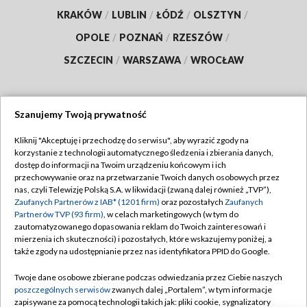
KRAKÓW
/
LUBLIN
/
ŁÓDŹ
/
OLSZTYN
/
OPOLE
/
POZNAŃ
/
RZESZÓW
/
SZCZECIN
/
WARSZAWA
/
WROCŁAW
Szanujemy Twoją prywatność
Dołącz do nas:
Kliknij "Akceptuję i przechodzę do serwisu", aby wyrazić zgody na
korzystanie z technologii automatycznego śledzenia i zbierania danych,
TVP
dostęp do informacji na Twoim urządzeniu końcowym i ich
Abonament TVP
przechowywanie oraz na przetwarzanie Twoich danych osobowych przez
Regulamin TVP
nas, czyli Telewizję Polską S.A. w likwidacji (zwaną dalej również „TVP”),
Emisja w TVP
Zaufanych Partnerów z IAB* (1201 firm)
oraz pozostałych
Zaufanych
Polityka prywatności
Partnerów TVP (93 firm)
, w celach marketingowych (w tym do
Centrum informacji TVP
Moje zgody
zautomatyzowanego dopasowania reklam do Twoich zainteresowań i
mierzenia ich skuteczności) i pozostałych, które wskazujemy poniżej, a
Naziemna Telewizja Cyfrowa
Pomoc
także zgody na udostępnianie przez nas identyfikatora PPID do Google.
Sklep TVP
Biuro reklamy
Twoje dane osobowe zbierane podczas odwiedzania przez Ciebie naszych
Rada Programowa
poszczególnych serwisów
zwanych dalej „Portalem”, w tym informacje
Kontakt
zapisywane za pomocą technologii takich jak: pliki cookie, sygnalizatory