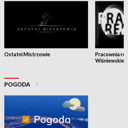
Ostatni Mistrzowie
Pracownia re
Wiśniewskieg
POGODA