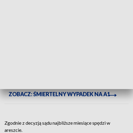
Ostatecznie materiał dowodowy zebrany
w sprawie pozwolił na przedstawienie 52-
latkowi kilku zarzutów, w tym rozboju i
kradzieży, za co grozi kara pozbawienia
wolności do lat 12. Ponieważ działał w
warunkach powrotu do przestępstwa,
wymiar kary może ulec zwiększeniu
- dodaje Katarzyna Zdanowska.
ZOBACZ: ŚMIERTELNY WYPADEK NA A1
Zgodnie z decyzją sądu najbliższe miesiące spędzi w
areszcie.