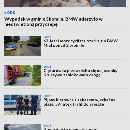
ŁÓDŹ
Wypadek w gminie Skomlin. BMW uderzyło w
nieoświetloną przyczepę
ŁÓDŹ
63-letni motocyklista otarł się o BMW.
Miał ponad 2 promile
ŁÓDŹ
Ciężarówka przewróciła się na jezdnię.
Kruszywo zablokowało drogę
ŁÓDŹ
Pijany kierowca z zakazem wjechał na
plażę. 59-latek trafił do aresztu
ŁÓDŹ
Kombajnista usłyszał zarzut