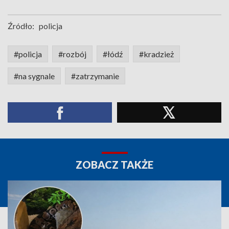
Źródło:
policja
#policja
#rozbój
#łódź
#kradzież
#na sygnale
#zatrzymanie
ZOBACZ TAKŻE