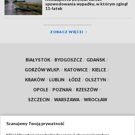
spowodowania wypadku, w którym zginął
11-latek
ZOBACZ WIĘCEJ
BIAŁYSTOK
/
BYDGOSZCZ
/
GDAŃSK
/
GORZÓW WLKP.
/
KATOWICE
/
KIELCE
/
KRAKÓW
/
LUBLIN
/
ŁÓDŹ
/
OLSZTYN
/
OPOLE
/
POZNAŃ
/
RZESZÓW
/
SZCZECIN
/
WARSZAWA
/
WROCŁAW
Szanujemy Twoją prywatność
Dołącz do nas:
Kliknij "Akceptuję i przechodzę do serwisu", aby wyrazić zgody na