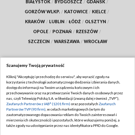
BIAŁYSTOK
/
BYDGOSZCZ
/
GDAŃSK
/
GORZÓW WLKP.
/
KATOWICE
/
KIELCE
/
KRAKÓW
/
LUBLIN
/
ŁÓDŹ
/
OLSZTYN
/
OPOLE
/
POZNAŃ
/
RZESZÓW
/
SZCZECIN
/
WARSZAWA
/
WROCŁAW
Szanujemy Twoją prywatność
Dołącz do nas:
Kliknij "Akceptuję i przechodzę do serwisu", aby wyrazić zgody na
korzystanie z technologii automatycznego śledzenia i zbierania danych,
TVP
dostęp do informacji na Twoim urządzeniu końcowym i ich
Abonament TVP
przechowywanie oraz na przetwarzanie Twoich danych osobowych przez
Regulamin TVP
nas, czyli Telewizję Polską S.A. w likwidacji (zwaną dalej również „TVP”),
Emisja w TVP
Zaufanych Partnerów z IAB* (1201 firm)
oraz pozostałych
Zaufanych
Polityka prywatności
Partnerów TVP (93 firm)
, w celach marketingowych (w tym do
Centrum informacji TVP
Moje zgody
zautomatyzowanego dopasowania reklam do Twoich zainteresowań i
mierzenia ich skuteczności) i pozostałych, które wskazujemy poniżej, a
Naziemna Telewizja Cyfrowa
Pomoc
także zgody na udostępnianie przez nas identyfikatora PPID do Google.
Sklep TVP
Biuro reklamy