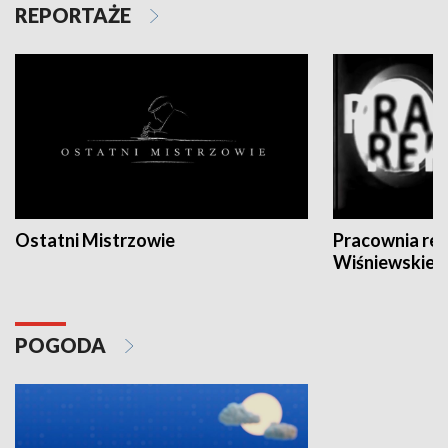
REPORTAŻE
Ostatni Mistrzowie
Pracownia re
Wiśniewskieg
POGODA