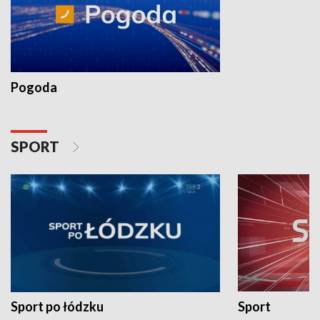
Pogoda
SPORT
Sport po łódzku
Sport