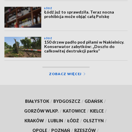
ŁÓDŹ
Łódź już to sprawdziła. Teraz nocna
prohibicja może objąć całą Polskę
ŁÓDŹ
150 drzew padło pod piłami w Nakielnicy.
Konserwator zabytków: „Doszło do
całkowitej destrukcji parku”
ZOBACZ WIĘCEJ
BIAŁYSTOK
/
BYDGOSZCZ
/
GDAŃSK
/
GORZÓW WLKP.
/
KATOWICE
/
KIELCE
/
KRAKÓW
/
LUBLIN
/
ŁÓDŹ
/
OLSZTYN
/
OPOLE
/
POZNAŃ
/
RZESZÓW
/