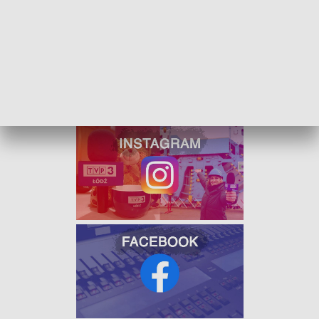
rowerowych
- mówi Roman Nowicki ze Stowarzyszenia Razem
dla Skierniewic
Rajd kończy się nad zalewem, gdzie uczestnicy mogą
odpocząć po rajdzie, a także zjeść kiełbasę.