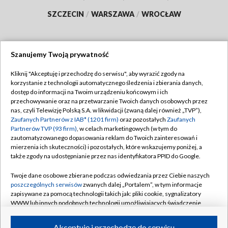
SZCZECIN
/
WARSZAWA
/
WROCŁAW
Szanujemy Twoją prywatność
Dołącz do nas:
Kliknij "Akceptuję i przechodzę do serwisu", aby wyrazić zgody na
korzystanie z technologii automatycznego śledzenia i zbierania danych,
TVP
dostęp do informacji na Twoim urządzeniu końcowym i ich
Abonament TVP
przechowywanie oraz na przetwarzanie Twoich danych osobowych przez
Regulamin TVP
nas, czyli Telewizję Polską S.A. w likwidacji (zwaną dalej również „TVP”),
Emisja w TVP
Zaufanych Partnerów z IAB* (1201 firm)
oraz pozostałych
Zaufanych
Polityka prywatności
Partnerów TVP (93 firm)
, w celach marketingowych (w tym do
Centrum informacji TVP
Moje zgody
zautomatyzowanego dopasowania reklam do Twoich zainteresowań i
mierzenia ich skuteczności) i pozostałych, które wskazujemy poniżej, a
Naziemna Telewizja Cyfrowa
Pomoc
także zgody na udostępnianie przez nas identyfikatora PPID do Google.
Sklep TVP
Biuro reklamy
Twoje dane osobowe zbierane podczas odwiedzania przez Ciebie naszych
Rada Programowa
poszczególnych serwisów
zwanych dalej „Portalem”, w tym informacje
Kontakt
zapisywane za pomocą technologii takich jak: pliki cookie, sygnalizatory
System NOS
WWW lub innych podobnych technologii umożliwiających świadczenie
dopasowanych i bezpiecznych usług, personalizację treści oraz reklam,
Informacje o nadawcy
Kanały
udostępnianie funkcji mediów społecznościowych oraz analizowanie
Akceptuję i przechodzę do serwisu