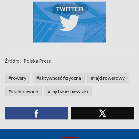
Źródło:
Polska Press
#rowery
#aktywność fizyczna
#rajd rowerowy
#skierniewice
#rajd skierniewicki