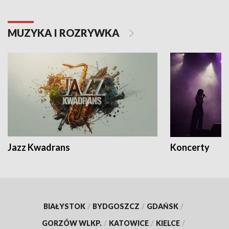
MUZYKA I ROZRYWKA
Jazz Kwadrans
Koncerty
BIAŁYSTOK
/
BYDGOSZCZ
/
GDAŃSK
/
GORZÓW WLKP.
/
KATOWICE
/
KIELCE
/