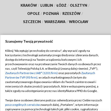
KRAKÓW
/
LUBLIN
/
ŁÓDŹ
/
OLSZTYN
/
OPOLE
/
POZNAŃ
/
RZESZÓW
/
SZCZECIN
/
WARSZAWA
/
WROCŁAW
Szanujemy Twoją prywatność
Dołącz do nas:
Kliknij "Akceptuję i przechodzę do serwisu", aby wyrazić zgody na
korzystanie z technologii automatycznego śledzenia i zbierania danych,
TVP
dostęp do informacji na Twoim urządzeniu końcowym i ich
Abonament TVP
przechowywanie oraz na przetwarzanie Twoich danych osobowych przez
Regulamin TVP
nas, czyli Telewizję Polską S.A. w likwidacji (zwaną dalej również „TVP”),
Emisja w TVP
Zaufanych Partnerów z IAB* (1201 firm)
oraz pozostałych
Zaufanych
Polityka prywatności
Partnerów TVP (93 firm)
, w celach marketingowych (w tym do
Centrum informacji TVP
Moje zgody
zautomatyzowanego dopasowania reklam do Twoich zainteresowań i
mierzenia ich skuteczności) i pozostałych, które wskazujemy poniżej, a
Naziemna Telewizja Cyfrowa
Pomoc
także zgody na udostępnianie przez nas identyfikatora PPID do Google.
Sklep TVP
Biuro reklamy
Twoje dane osobowe zbierane podczas odwiedzania przez Ciebie naszych
Rada Programowa
poszczególnych serwisów
zwanych dalej „Portalem”, w tym informacje
Kontakt
zapisywane za pomocą technologii takich jak: pliki cookie, sygnalizatory