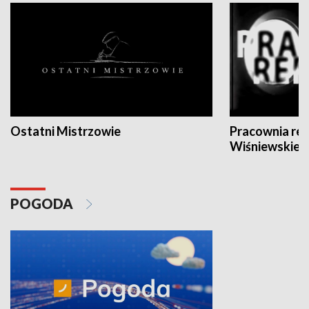
Ostatni Mistrzowie
Pracownia re
Wiśniewskieg
POGODA