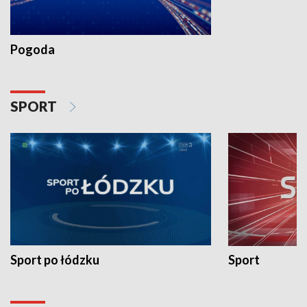
Pogoda
SPORT
Sport po łódzku
Sport