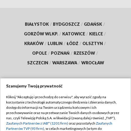
BIAŁYSTOK
/
BYDGOSZCZ
/
GDAŃSK
/
GORZÓW WLKP.
/
KATOWICE
/
KIELCE
/
KRAKÓW
/
LUBLIN
/
ŁÓDŹ
/
OLSZTYN
/
OPOLE
/
POZNAŃ
/
RZESZÓW
/
SZCZECIN
/
WARSZAWA
/
WROCŁAW
Szanujemy Twoją prywatność
Dołącz do nas:
Kliknij "Akceptuję i przechodzę do serwisu", aby wyrazić zgody na
korzystanie z technologii automatycznego śledzenia i zbierania danych,
TVP
dostęp do informacji na Twoim urządzeniu końcowym i ich
Abonament TVP
przechowywanie oraz na przetwarzanie Twoich danych osobowych przez
Regulamin TVP
nas, czyli Telewizję Polską S.A. w likwidacji (zwaną dalej również „TVP”),
Emisja w TVP
Zaufanych Partnerów z IAB* (1201 firm)
oraz pozostałych
Zaufanych
Polityka prywatności
Partnerów TVP (93 firm)
, w celach marketingowych (w tym do