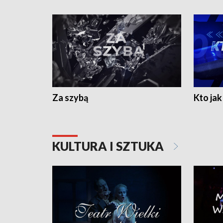
Za szybą
Kto jak 
KULTURA I SZTUKA