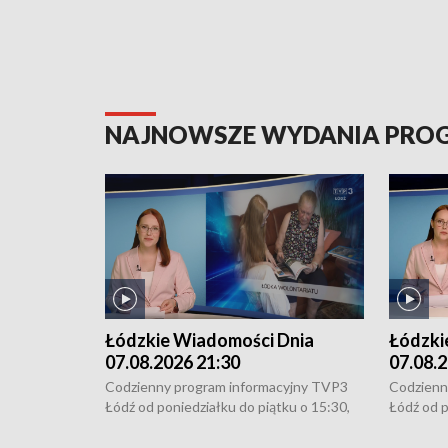
NAJNOWSZE WYDANIA PR
Łódzkie Wiadomości Dnia
Łódzki
07.08.2026 21:30
07.08.2
Codzienny program informacyjny TVP3
Codzienn
Łódź od poniedziałku do piątku o 15:30,
Łódź od p
16:30, 18:30 i 21:30. W weekendy o
16:30, 18
18:30 i 21:30.
18:30 i 2