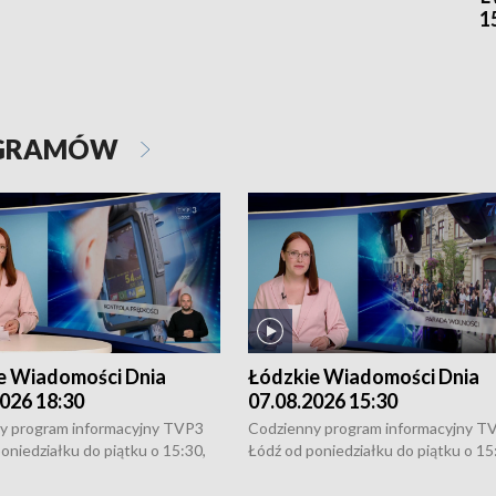
1
OGRAMÓW
e Wiadomości Dnia
Łódzkie Wiadomości Dnia
026 18:30
07.08.2026 15:30
y program informacyjny TVP3
Codzienny program informacyjny T
oniedziałku do piątku o 15:30,
Łódź od poniedziałku do piątku o 15
:30 i 21:30. W weekendy o
16:30, 18:30 i 21:30. W weekendy o
1:30.
18:30 i 21:30.