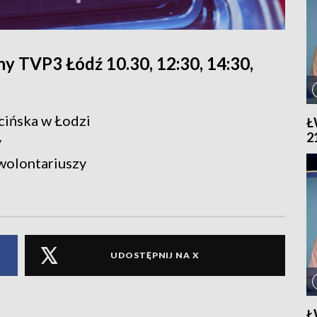
y TVP3 Łódź 10.30, 12:30, 14:30,
ecińska w Łodzi
Ł
2
y
 wolontariuszy
UDOSTĘPNIJ NA X
Ł