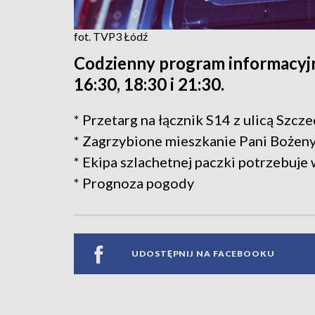
fot. TVP3 Łódź
Codzienny program informacyjn
16:30, 18:30 i 21:30.
* Przetarg na łącznik S14 z ulicą Szcz
* Zagrzybione mieszkanie Pani Bożen
* Ekipa szlachetnej paczki potrzebuje
* Prognoza pogody
UDOSTĘPNIJ NA FACEBOOKU