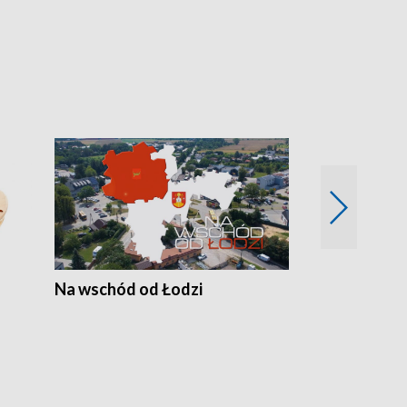
Na wschód od Łodzi
Zimowe szal
Polski