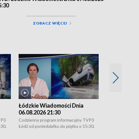
5:30
ZOBACZ WIĘCEJ
Łódzkie Wiadomości Dnia
Łódzkie Wia
06.08.2026 21:30
06.08.2026 1
VP3
Codzienny program informacyjny TVP3
Codzienny progr
:30,
Łódź od poniedziałku do piątku o 15:30,
Łódź od poniedzi
16:30, 18:30 i 21:30. W weekendy o
16:30, 18:30 i 2
18:30 i 21:30.
18:30 i 21:30.