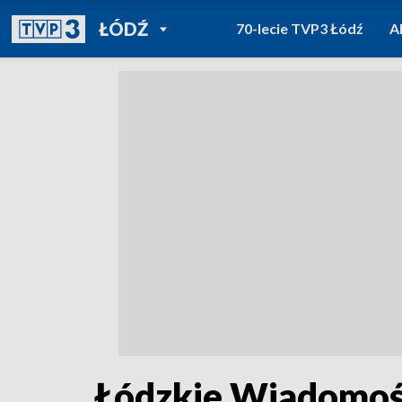
POWRÓT DO
ŁÓDŹ
70-lecie TVP3 Łódź
A
TVP REGIONY
Łódzkie Wiadomośc