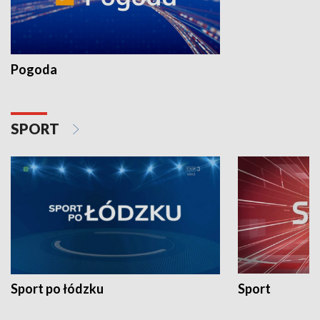
Pogoda
SPORT
Sport po łódzku
Sport