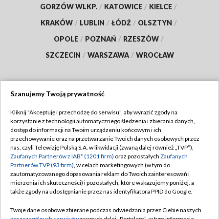
GORZÓW WLKP.
/
KATOWICE
/
KIELCE
/
KRAKÓW
/
LUBLIN
/
ŁÓDŹ
/
OLSZTYN
/
OPOLE
/
POZNAŃ
/
RZESZÓW
/
SZCZECIN
/
WARSZAWA
/
WROCŁAW
Szanujemy Twoją prywatność
Dołącz do nas:
Kliknij "Akceptuję i przechodzę do serwisu", aby wyrazić zgody na
korzystanie z technologii automatycznego śledzenia i zbierania danych,
TVP
dostęp do informacji na Twoim urządzeniu końcowym i ich
Abonament TVP
przechowywanie oraz na przetwarzanie Twoich danych osobowych przez
Regulamin TVP
nas, czyli Telewizję Polską S.A. w likwidacji (zwaną dalej również „TVP”),
Emisja w TVP
Zaufanych Partnerów z IAB* (1201 firm)
oraz pozostałych
Zaufanych
Polityka prywatności
Partnerów TVP (93 firm)
, w celach marketingowych (w tym do
Centrum informacji TVP
Moje zgody
zautomatyzowanego dopasowania reklam do Twoich zainteresowań i
mierzenia ich skuteczności) i pozostałych, które wskazujemy poniżej, a
Naziemna Telewizja Cyfrowa
Pomoc
także zgody na udostępnianie przez nas identyfikatora PPID do Google.
Sklep TVP
Biuro reklamy
Twoje dane osobowe zbierane podczas odwiedzania przez Ciebie naszych
Rada Programowa
poszczególnych serwisów
zwanych dalej „Portalem”, w tym informacje