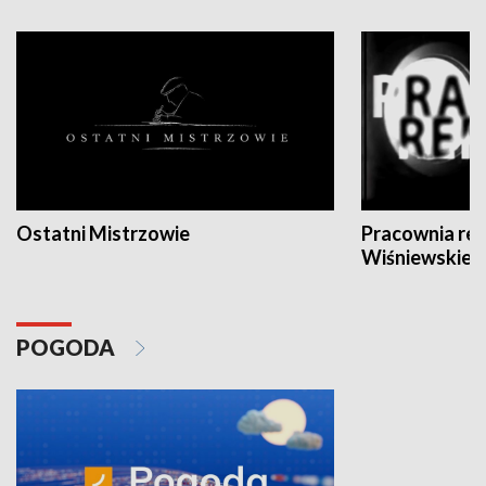
Ostatni Mistrzowie
Pracownia re
Wiśniewskieg
POGODA