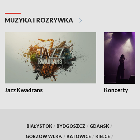
MUZYKA I ROZRYWKA
Jazz Kwadrans
Koncerty
BIAŁYSTOK
/
BYDGOSZCZ
/
GDAŃSK
/
GORZÓW WLKP.
/
KATOWICE
/
KIELCE
/