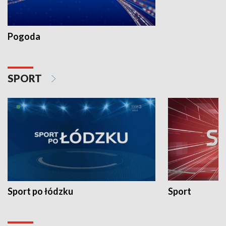
Pogoda
SPORT
Sport po łódzku
Sport