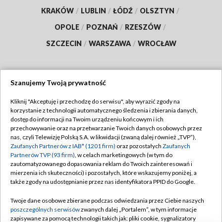
KRAKÓW
/
LUBLIN
/
ŁÓDŹ
/
OLSZTYN
/
OPOLE
/
POZNAŃ
/
RZESZÓW
/
SZCZECIN
/
WARSZAWA
/
WROCŁAW
Szanujemy Twoją prywatność
Dołącz do nas:
Kliknij "Akceptuję i przechodzę do serwisu", aby wyrazić zgody na
korzystanie z technologii automatycznego śledzenia i zbierania danych,
TVP
dostęp do informacji na Twoim urządzeniu końcowym i ich
Abonament TVP
przechowywanie oraz na przetwarzanie Twoich danych osobowych przez
Regulamin TVP
nas, czyli Telewizję Polską S.A. w likwidacji (zwaną dalej również „TVP”),
Emisja w TVP
Zaufanych Partnerów z IAB* (1201 firm)
oraz pozostałych
Zaufanych
Polityka prywatności
Partnerów TVP (93 firm)
, w celach marketingowych (w tym do
Centrum informacji TVP
Moje zgody
zautomatyzowanego dopasowania reklam do Twoich zainteresowań i
mierzenia ich skuteczności) i pozostałych, które wskazujemy poniżej, a
Naziemna Telewizja Cyfrowa
Pomoc
także zgody na udostępnianie przez nas identyfikatora PPID do Google.
Sklep TVP
Biuro reklamy
Twoje dane osobowe zbierane podczas odwiedzania przez Ciebie naszych
Rada Programowa
poszczególnych serwisów
zwanych dalej „Portalem”, w tym informacje
Kontakt
zapisywane za pomocą technologii takich jak: pliki cookie, sygnalizatory