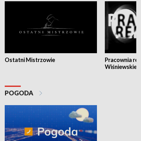
Ostatni Mistrzowie
Pracownia re
Wiśniewskieg
POGODA