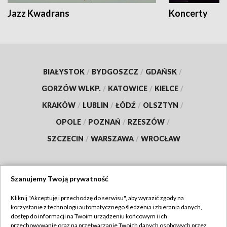
Jazz Kwadrans
Koncerty
BIAŁYSTOK
/
BYDGOSZCZ
/
GDAŃSK
/
GORZÓW WLKP.
/
KATOWICE
/
KIELCE
/
KRAKÓW
/
LUBLIN
/
ŁÓDŹ
/
OLSZTYN
/
OPOLE
/
POZNAŃ
/
RZESZÓW
/
SZCZECIN
/
WARSZAWA
/
WROCŁAW
Szanujemy Twoją prywatność
Dołącz do nas:
Kliknij "Akceptuję i przechodzę do serwisu", aby wyrazić zgody na
korzystanie z technologii automatycznego śledzenia i zbierania danych,
TVP
dostęp do informacji na Twoim urządzeniu końcowym i ich
Abonament TVP
przechowywanie oraz na przetwarzanie Twoich danych osobowych przez