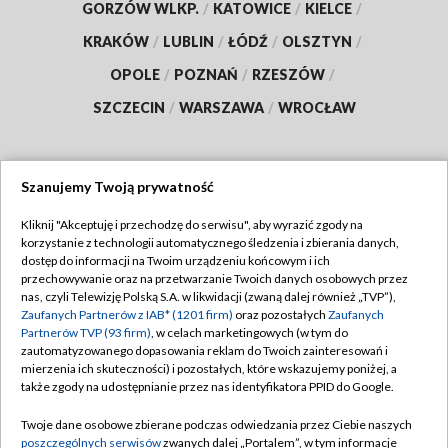
GORZÓW WLKP.
/
KATOWICE
/
KIELCE
/
KRAKÓW
/
LUBLIN
/
ŁÓDŹ
/
OLSZTYN
/
OPOLE
/
POZNAŃ
/
RZESZÓW
/
SZCZECIN
/
WARSZAWA
/
WROCŁAW
Szanujemy Twoją prywatność
Dołącz do nas:
Kliknij "Akceptuję i przechodzę do serwisu", aby wyrazić zgody na
korzystanie z technologii automatycznego śledzenia i zbierania danych,
TVP
dostęp do informacji na Twoim urządzeniu końcowym i ich
Abonament TVP
przechowywanie oraz na przetwarzanie Twoich danych osobowych przez
Regulamin TVP
nas, czyli Telewizję Polską S.A. w likwidacji (zwaną dalej również „TVP”),
Emisja w TVP
Zaufanych Partnerów z IAB* (1201 firm)
oraz pozostałych
Zaufanych
Polityka prywatności
Partnerów TVP (93 firm)
, w celach marketingowych (w tym do
Centrum informacji TVP
Moje zgody
zautomatyzowanego dopasowania reklam do Twoich zainteresowań i
mierzenia ich skuteczności) i pozostałych, które wskazujemy poniżej, a
Naziemna Telewizja Cyfrowa
Pomoc
także zgody na udostępnianie przez nas identyfikatora PPID do Google.
Sklep TVP
Biuro reklamy
Twoje dane osobowe zbierane podczas odwiedzania przez Ciebie naszych
Rada Programowa
poszczególnych serwisów
zwanych dalej „Portalem”, w tym informacje
Kontakt