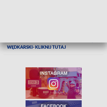
ARCHIWUM WIESŁAWA MACHEJKI -
PUBLICZNY PRZETARG LOKALI
UŻYTKOWYCH - KLIKNIJ TUTAJ
ARCHIWUM WIESŁAWA MACHEJKI -
ZAKŁADY KINOTECHNICZNE I PRZEMYSŁ
WĘDKARSKI- KLIKNIJ TUTAJ