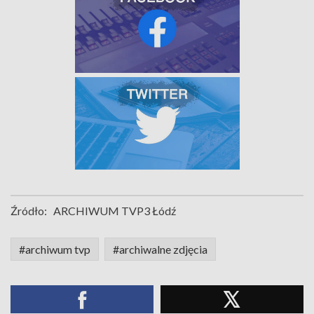
Źródło:
ARCHIWUM TVP3 Łódź
#archiwum tvp
#archiwalne zdjęcia