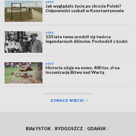
ŁÓDŹ
Jak wyglądało życie po chrzcie Polski?
Odpowiedzi szukali w Konstantynowie
ŁÓDŹ
133 lata temu urodził się twórca
legendarnych dżinsów. Pochodził z Łodzi
ŁÓDŹ
Historia ożyje na nowo. 400 tys. zł na
inscenizację Bitwy nad Wartą
ZOBACZ WIĘCEJ
BIAŁYSTOK
/
BYDGOSZCZ
/
GDAŃSK
/