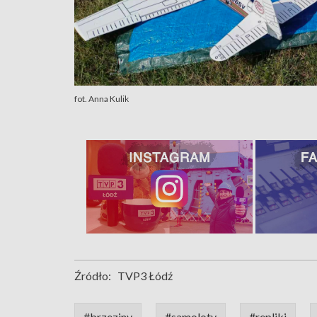
fot. Anna Kulik
Źródło:
TVP3 Łódź
#brzeziny
#samoloty
#repliki