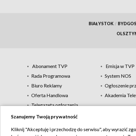
BIAŁYSTOK
/
BYDGO
OLSZTY
Abonament TVP
Emisja w TVP
Rada Programowa
System NOS
Biuro Reklamy
Ogłoszenie pr
Oferta Handlowa
Akademia Tele
Telegazeta ogłoszenia
Szanujemy Twoją prywatność
Regulamin TVP
Kliknij "Akceptuję i przechodzę do serwisu", aby wyrazić zg