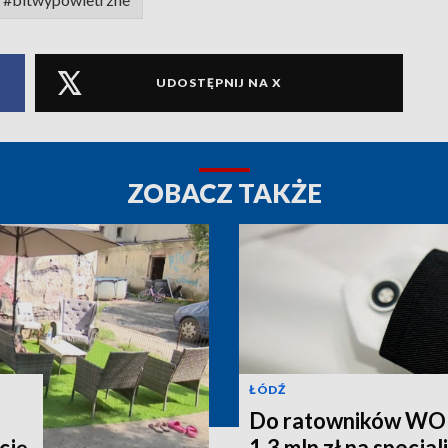
UDOSTĘPNIJ NA X
ZOBACZ TAKŻE
ŁÓDŹ
Do ratowników WOPR
cję
1,3 mln zł na specja