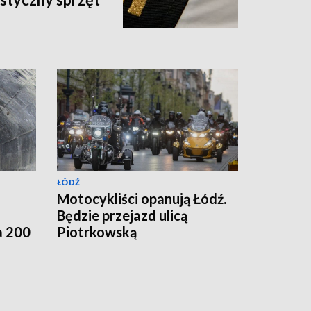
ŁÓDŹ
Motocykliści opanują Łódź.
Będzie przejazd ulicą
a 200
Piotrkowską