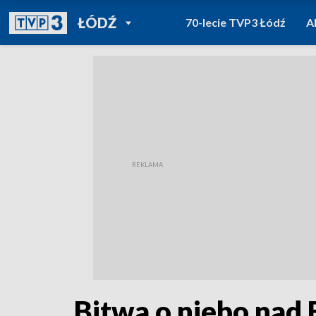
POWRÓT DO
ŁÓDŹ
70-lecie TVP3 Łódź
A
TVP REGIONY
Bitwa o niebo nad 