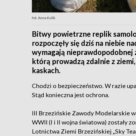
fot. Anna Kulik
Bitwy powietrzne replik samolot
rozpoczęły się dziś na niebie n
wymagają nieprawdopodobnej zrę
którą prowadzą zdalnie z ziem
kaskach.
Chodzi o bezpieczeństwo. W razie upa
Stąd konieczna jest ochrona.
III Brzezińskie Zawody Modelarskie w
WWII (I i II wojna światowa) zostały 
Lotnictwa Ziemi Brzezińskiej „Sky Tea