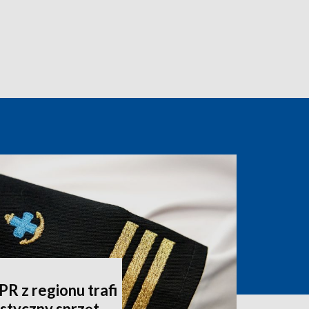
 z regionu trafi
listyczny sprzęt