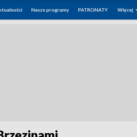
ktualności
Nasze programy
PATRONATY
Więcej
Brzezinami