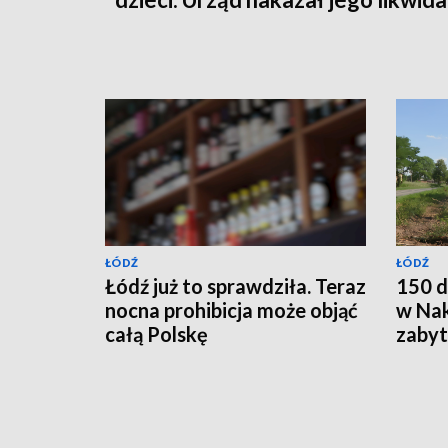
ŁÓDŹ
ŁÓDŹ
Łódź już to sprawdziła. Teraz
150 d
nocna prohibicja może objąć
w Nak
całą Polskę
zabyt
całko