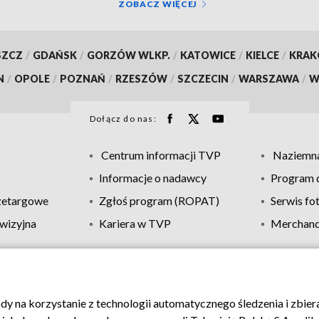
ZOBACZ WIĘCEJ
SZCZ
/
GDAŃSK
/
GORZÓW WLKP.
/
KATOWICE
/
KIELCE
/
KRA
N
/
OPOLE
/
POZNAŃ
/
RZESZÓW
/
SZCZECIN
/
WARSZAWA
/
W
Dołącz do nas:
Centrum informacji TVP
Naziemna
Informacje o nadawcy
Program d
zetargowe
Zgłoś program (ROPAT)
Serwis fo
wizyjna
Kariera w TVP
Merchandi
Polityka prywatności
Moje zgody
Pomoc
Biuro re
ody na korzystanie z technologii automatycznego śledzenia i zbie