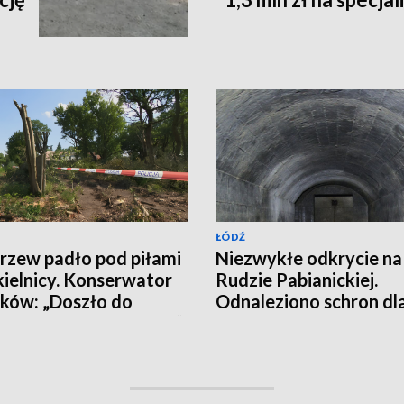
ŁÓDŹ
rzew padło pod piłami
Niezwykłe odkrycie na
ielnicy. Konserwator
Rudzie Pabianickiej.
ków: „Doszło do
Odnaleziono schron dl
witej destrukcji parku”
osób