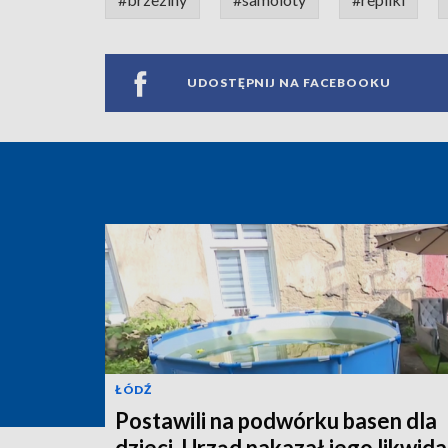
UDOSTĘPNIJ NA FACEBOOKU
ŁÓDŹ
Postawili na podwórku basen dla
dzieci. Urząd nakazał jego likwida