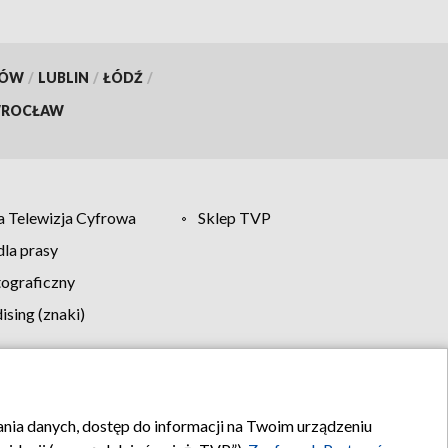
KÓW
/
LUBLIN
/
ŁÓDŹ
/
ROCŁAW
 Telewizja Cyfrowa
Sklep TVP
la prasy
tograficzny
sing (znaki)
klamy
Kontakt
rania danych, dostęp do informacji na Twoim urządzeniu