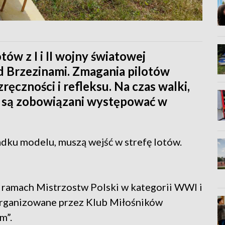
ów z I i II wojny światowej
ad Brzezinami. Zmagania pilotów
czności i refleksu. Na czas walki,
i, są zobowiązani występować w
dku modelu, muszą wejść w strefę lotów.
 ramach Mistrzostw Polski w kategorii WWI i
zorganizowane przez Klub Miłośników
m”.