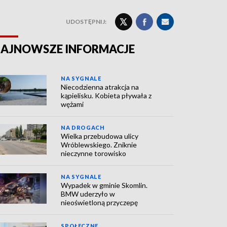
UDOSTĘPNIJ:
AJNOWSZE INFORMACJE
NA SYGNALE
Niecodzienna atrakcja na
kąpielisku. Kobieta pływała z
wężami
NA DROGACH
Wielka przebudowa ulicy
Wróblewskiego. Zniknie
nieczynne torowisko
NA SYGNALE
Wypadek w gminie Skomlin.
BMW uderzyło w
nieoświetloną przyczepę
SPOŁECZNE