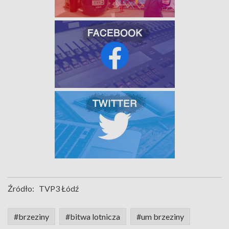
Źródło:
TVP3 Łódź
#brzeziny
#bitwa lotnicza
#um brzeziny