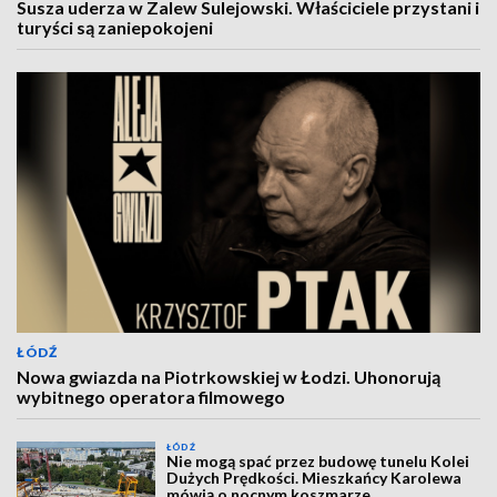
Susza uderza w Zalew Sulejowski. Właściciele przystani i
turyści są zaniepokojeni
ŁÓDŹ
Nowa gwiazda na Piotrkowskiej w Łodzi. Uhonorują
wybitnego operatora filmowego
ŁÓDŹ
Nie mogą spać przez budowę tunelu Kolei
Dużych Prędkości. Mieszkańcy Karolewa
mówią o nocnym koszmarze