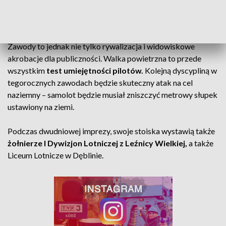
jest to wliczone w ryzyko tych zawodów
– mówi Marcin
Duda, jeden z organizatorów imprezy.
Zawody to jednak nie tylko rywalizacja i widowiskowe
akrobacje dla publiczności. Walka powietrzna to przede
wszystkim
test umiejętności pilotów.
Kolejną dyscypliną w
tegorocznych zawodach będzie skuteczny atak na cel
naziemny – samolot będzie musiał zniszczyć metrowy słupek
ustawiony na ziemi.
Podczas dwudniowej imprezy, swoje stoiska wystawią także
żołnierze I Dywizjon Lotniczej z Leźnicy Wielkiej,
a także
Liceum Lotnicze w Dęblinie.