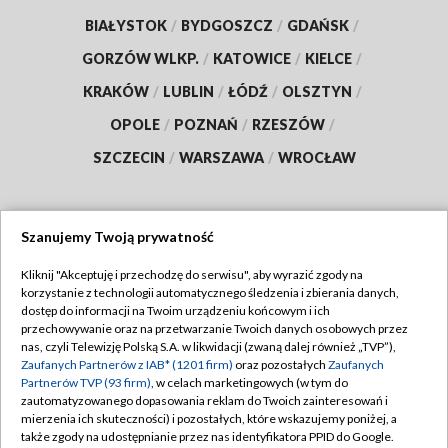
BIAŁYSTOK
/
BYDGOSZCZ
/
GDAŃSK
/
GORZÓW WLKP.
/
KATOWICE
/
KIELCE
/
KRAKÓW
/
LUBLIN
/
ŁÓDŹ
/
OLSZTYN
/
OPOLE
/
POZNAŃ
/
RZESZÓW
/
SZCZECIN
/
WARSZAWA
/
WROCŁAW
Szanujemy Twoją prywatność
Dołącz do nas:
Kliknij "Akceptuję i przechodzę do serwisu", aby wyrazić zgody na
korzystanie z technologii automatycznego śledzenia i zbierania danych,
TVP
dostęp do informacji na Twoim urządzeniu końcowym i ich
Abonament TVP
przechowywanie oraz na przetwarzanie Twoich danych osobowych przez
Regulamin TVP
nas, czyli Telewizję Polską S.A. w likwidacji (zwaną dalej również „TVP”),
Emisja w TVP
Zaufanych Partnerów z IAB* (1201 firm)
oraz pozostałych
Zaufanych
Polityka prywatności
Partnerów TVP (93 firm)
, w celach marketingowych (w tym do
Centrum informacji TVP
Moje zgody
zautomatyzowanego dopasowania reklam do Twoich zainteresowań i
mierzenia ich skuteczności) i pozostałych, które wskazujemy poniżej, a
Naziemna Telewizja Cyfrowa
Pomoc
także zgody na udostępnianie przez nas identyfikatora PPID do Google.