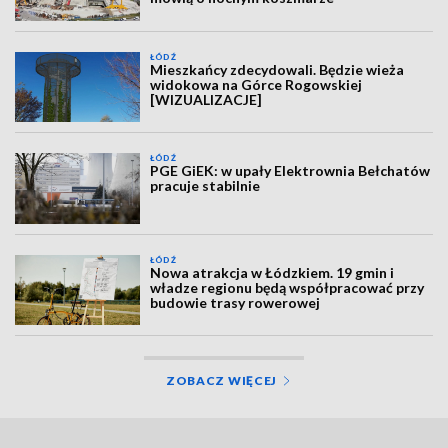
ŁÓDŹ
Mieszkańcy zdecydowali. Będzie wieża
widokowa na Górce Rogowskiej
[WIZUALIZACJE]
ŁÓDŹ
PGE GiEK: w upały Elektrownia Bełchatów
pracuje stabilnie
ŁÓDŹ
Nowa atrakcja w Łódzkiem. 19 gmin i
władze regionu będą współpracować przy
budowie trasy rowerowej
ZOBACZ WIĘCEJ