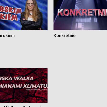
m okiem
Konkretnie