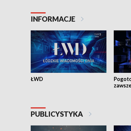
18:30 i 21:30.
18:30 i 2
INFORMACJE
ŁWD
Pogoto
zawsze
PUBLICYSTYKA