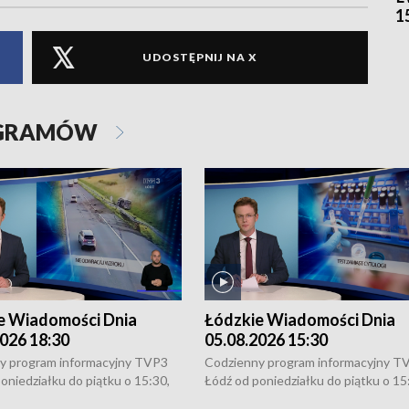
1
UDOSTĘPNIJ NA X
OGRAMÓW
e Wiadomości Dnia
Łódzkie Wiadomości Dnia
026 18:30
05.08.2026 15:30
y program informacyjny TVP3
Codzienny program informacyjny T
oniedziałku do piątku o 15:30,
Łódź od poniedziałku do piątku o 15
:30 i 21:30. W weekendy o
16:30, 18:30 i 21:30. W weekendy o