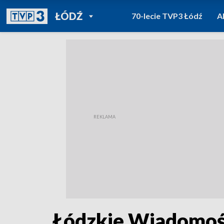
POWRÓT DO
ŁÓDŹ
70-lecie TVP3 Łódź
A
TVP REGIONY
Łódzkie Wiadomośc