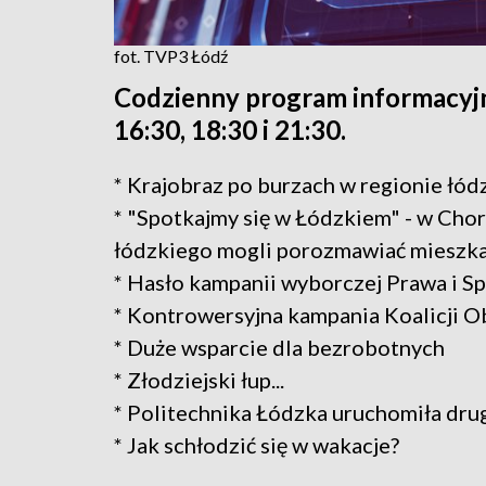
fot. TVP3 Łódź
Codzienny program informacyjn
16:30, 18:30 i 21:30.
* Krajobraz po burzach w regionie łód
* "Spotkajmy się w Łódzkiem" - w Ch
łódzkiego mogli porozmawiać mieszk
* Hasło kampanii wyborczej Prawa i S
* Kontrowersyjna kampania Koalicji 
* Duże wsparcie dla bezrobotnych
* Złodziejski łup...
* Politechnika Łódzka uruchomiła drug
* Jak schłodzić się w wakacje?