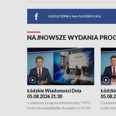
UDOSTĘPNIJ NA FACEBOOKU
NAJNOWSZE WYDANIA PR
Łódzkie Wiadomości Dnia
Łódzki
05.08.2026 21:30
05.08.2
Codzienny program informacyjny TVP3
Codzienn
Łódź od poniedziałku do piątku o 15:30,
Łódź od p
16:30, 18:30 i 21:30. W weekendy o
16:30, 18