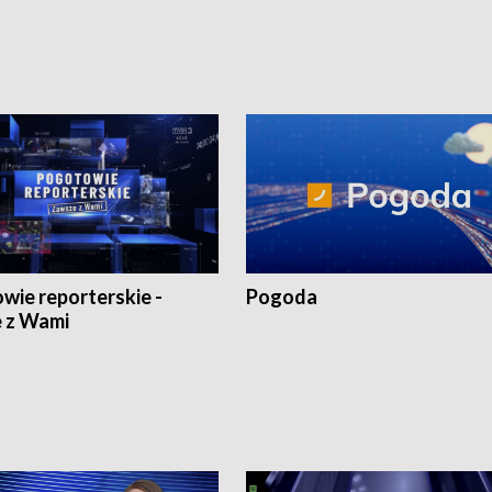
1:30.
18:30 i 21:30.
wie reporterskie -
Pogoda
 z Wami