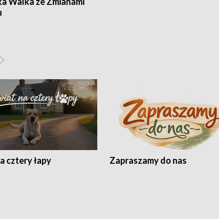
ka Walka ze Zmianami
u
a cztery łapy
Zapraszamy do nas