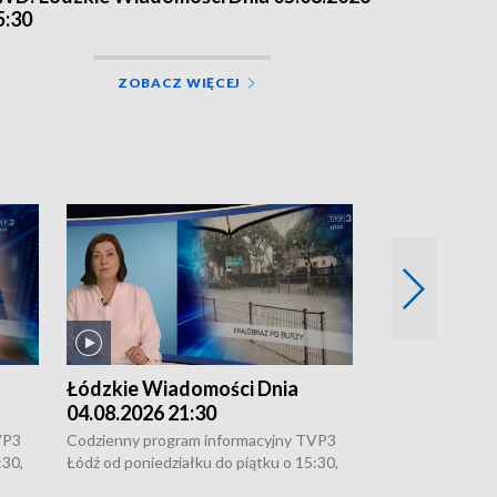
5:30
ZOBACZ WIĘCEJ
Łódzkie Wiadomości Dnia
Łódzkie Wia
04.08.2026 21:30
04.08.2026 1
VP3
Codzienny program informacyjny TVP3
Codzienny progr
:30,
Łódź od poniedziałku do piątku o 15:30,
Łódź od poniedzi
16:30, 18:30 i 21:30. W weekendy o
16:30, 18:30 i 2