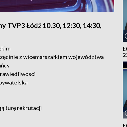
y TVP3 Łódź 10.30, 12:30, 14:30,
zkim
Ł
2
orzęcinie z wicemarszałkiem województwa
ańcy
prawiedliwości
Obywatelska
ą turę rekrutacji
Ł