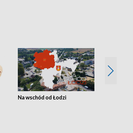
Na wschód od Łodzi
Zimowe szal
Polski