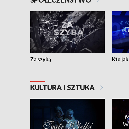
Za szybą
Kto jak 
KULTURA I SZTUKA