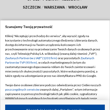
SZCZECIN
/
WARSZAWA
/
WROCŁAW
Szanujemy Twoją prywatność
Dołącz do nas:
Kliknij "Akceptuję i przechodzę do serwisu", aby wyrazić zgody na
korzystanie z technologii automatycznego śledzenia i zbierania danych,
TVP
dostęp do informacji na Twoim urządzeniu końcowym i ich
Abonament TVP
przechowywanie oraz na przetwarzanie Twoich danych osobowych przez
Regulamin TVP
nas, czyli Telewizję Polską S.A. w likwidacji (zwaną dalej również „TVP”),
Emisja w TVP
Zaufanych Partnerów z IAB* (1201 firm)
oraz pozostałych
Zaufanych
Polityka prywatności
Partnerów TVP (93 firm)
, w celach marketingowych (w tym do
Centrum informacji TVP
Moje zgody
zautomatyzowanego dopasowania reklam do Twoich zainteresowań i
mierzenia ich skuteczności) i pozostałych, które wskazujemy poniżej, a
Naziemna Telewizja Cyfrowa
Pomoc
także zgody na udostępnianie przez nas identyfikatora PPID do Google.
Sklep TVP
Biuro reklamy
Twoje dane osobowe zbierane podczas odwiedzania przez Ciebie naszych
Rada Programowa
poszczególnych serwisów
zwanych dalej „Portalem”, w tym informacje
Kontakt
zapisywane za pomocą technologii takich jak: pliki cookie, sygnalizatory
System NOS
WWW lub innych podobnych technologii umożliwiających świadczenie
dopasowanych i bezpiecznych usług, personalizację treści oraz reklam,
Informacje o nadawcy
Kanały
udostępnianie funkcji mediów społecznościowych oraz analizowanie