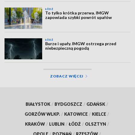
ŁÓDŹ
To tylko krótka przerwa. IMGW
zapowiada szybki powrót upałów
ŁÓDŹ
Burze i upały. IMGW ostrzega przed
niebezpieczną pogodą
ZOBACZ WIĘCEJ
BIAŁYSTOK
/
BYDGOSZCZ
/
GDAŃSK
/
GORZÓW WLKP.
/
KATOWICE
/
KIELCE
/
KRAKÓW
/
LUBLIN
/
ŁÓDŹ
/
OLSZTYN
/
OPOLE
/
POZNAŃ
/
RZESZÓW
/