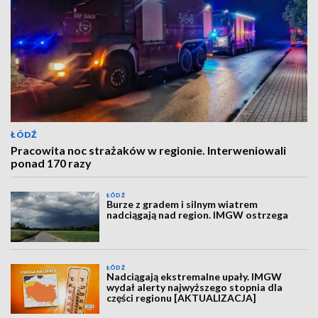
ŁÓDŹ
Pracowita noc strażaków w regionie. Interweniowali
ponad 170 razy
ŁÓDŹ
Burze z gradem i silnym wiatrem
nadciągają nad region. IMGW ostrzega
ŁÓDŹ
Nadciągają ekstremalne upały. IMGW
wydał alerty najwyższego stopnia dla
części regionu [AKTUALIZACJA]