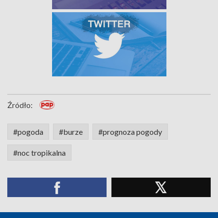
Źródło:
#pogoda
#burze
#prognoza pogody
#noc tropikalna