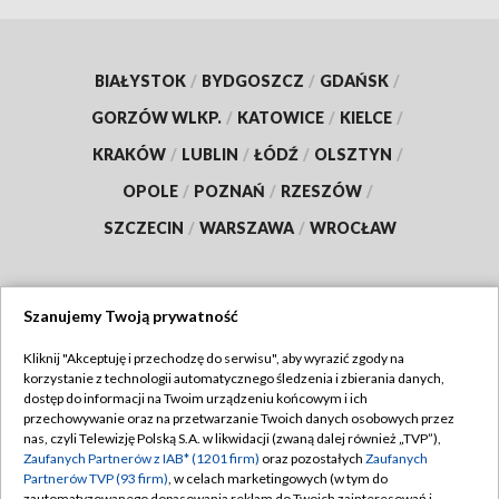
BIAŁYSTOK
/
BYDGOSZCZ
/
GDAŃSK
/
GORZÓW WLKP.
/
KATOWICE
/
KIELCE
/
KRAKÓW
/
LUBLIN
/
ŁÓDŹ
/
OLSZTYN
/
OPOLE
/
POZNAŃ
/
RZESZÓW
/
SZCZECIN
/
WARSZAWA
/
WROCŁAW
Szanujemy Twoją prywatność
Dołącz do nas:
Kliknij "Akceptuję i przechodzę do serwisu", aby wyrazić zgody na
korzystanie z technologii automatycznego śledzenia i zbierania danych,
TVP
dostęp do informacji na Twoim urządzeniu końcowym i ich
Abonament TVP
przechowywanie oraz na przetwarzanie Twoich danych osobowych przez
Regulamin TVP
nas, czyli Telewizję Polską S.A. w likwidacji (zwaną dalej również „TVP”),
Emisja w TVP
Polityka prywatności
Zaufanych Partnerów z IAB* (1201 firm)
oraz pozostałych
Zaufanych
Partnerów TVP (93 firm)
, w celach marketingowych (w tym do
Centrum informacji TVP
Moje zgody
zautomatyzowanego dopasowania reklam do Twoich zainteresowań i