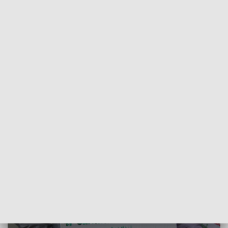
Miejskiej. Komentarza władz miasta w tej sprawie nie
uzyskaliśmy.
Rozłączanie go na różne podsekcje tak, bo
las przy Dennej, między Denną a
Jasieniem, miał być zachowany według
pierwotnych planów, ale już od Dennej do
Maczka nie. Jest krzywdą dla zwierząt ale
nie tylko, bo także dla ludzi
- mówi Łukasz Kołczyk ze Społecznego Komitetu
Ochrony Lasu Lublinek.