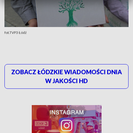
fot.TVP3 Łódź
ZOBACZ ŁÓDZKIE WIADOMOŚCI DNIA
W JAKOŚCI HD