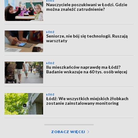
ŁÓDŹ
Nauczyciele poszukiwani w Łodzi. Gdzie
można znaleźć zatrudnienie?
ŁÓDŹ
Seniorze, nie bój się technologii. Ruszają
warsztaty
ŁÓDŹ
Ilu mieszkańców naprawdę ma Łódź?
Badanie wskazuje na 60 tys. osób więcej
ŁÓDŹ
Łódź: We wszystkich miejskich żłobkach
zostanie zainstalowany monitoring
ZOBACZ WIĘCEJ