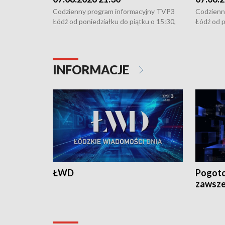
Codzienny program informacyjny TVP3
Codzienn
Łódź od poniedziałku do piątku o 15:30,
Łódź od p
16:30, 18:30 i 21:30. W weekendy o
16:30, 18
18:30 i 21:30.
18:30 i 2
INFORMACJE
ŁWD
Pogoto
zawsze