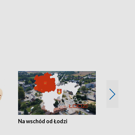
Na wschód od Łodzi
Zimowe szal
Polski