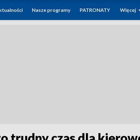
ktualności
Nasze programy
PATRONATY
Więcej
o trudny czas dla kiero