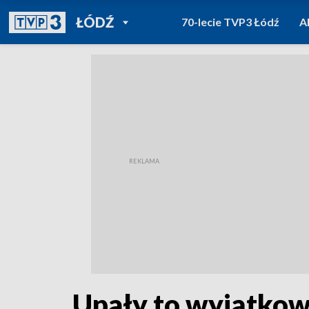
POWRÓT DO
ŁÓDŹ
70-lecie TVP3 Łódź
A
TVP REGIONY
Upały to wyjątkow