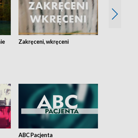
nie
Zakręceni, wkręceni
Skarby Łodzi
ABC Pacjenta