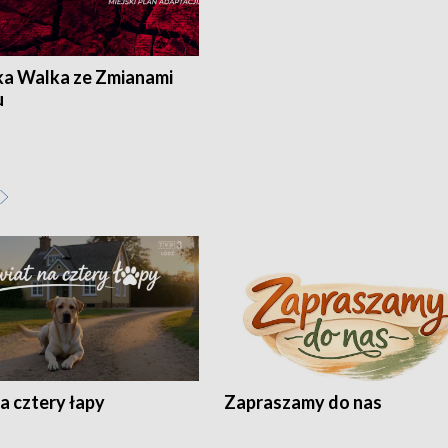
ka Walka ze Zmianami
u
a cztery łapy
Zapraszamy do nas