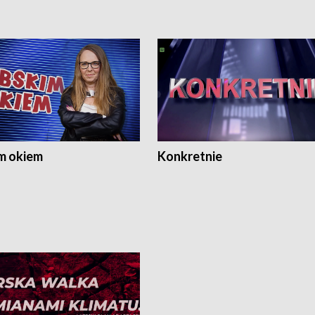
m okiem
Konkretnie