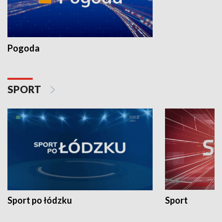
Pogoda
SPORT
Sport po łódzku
Sport