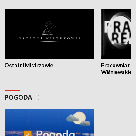
Ostatni Mistrzowie
Pracownia re
Wiśniewskieg
POGODA