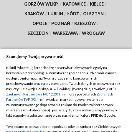
GORZÓW WLKP.
/
KATOWICE
/
KIELCE
/
KRAKÓW
/
LUBLIN
/
ŁÓDŹ
/
OLSZTYN
/
OPOLE
/
POZNAŃ
/
RZESZÓW
/
SZCZECIN
/
WARSZAWA
/
WROCŁAW
Szanujemy Twoją prywatność
Dołącz do nas:
Kliknij "Akceptuję i przechodzę do serwisu", aby wyrazić zgody na
korzystanie z technologii automatycznego śledzenia i zbierania danych,
TVP
dostęp do informacji na Twoim urządzeniu końcowym i ich
Abonament TVP
przechowywanie oraz na przetwarzanie Twoich danych osobowych przez
Regulamin TVP
nas, czyli Telewizję Polską S.A. w likwidacji (zwaną dalej również „TVP”),
Emisja w TVP
Zaufanych Partnerów z IAB* (1201 firm)
oraz pozostałych
Zaufanych
Polityka prywatności
Partnerów TVP (93 firm)
, w celach marketingowych (w tym do
Centrum informacji TVP
Moje zgody
zautomatyzowanego dopasowania reklam do Twoich zainteresowań i
mierzenia ich skuteczności) i pozostałych, które wskazujemy poniżej, a
Naziemna Telewizja Cyfrowa
Pomoc
także zgody na udostępnianie przez nas identyfikatora PPID do Google.
Sklep TVP
Biuro reklamy
Twoje dane osobowe zbierane podczas odwiedzania przez Ciebie naszych
Rada Programowa
poszczególnych serwisów
zwanych dalej „Portalem”, w tym informacje