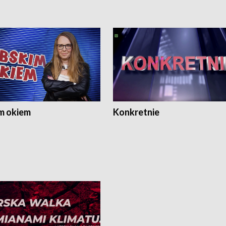
m okiem
Konkretnie