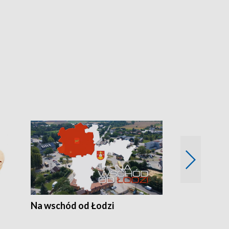
Na wschód od Łodzi
Zimowe szal
Polski