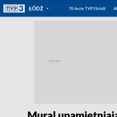
POWRÓT DO
ŁÓDŹ
70-lecie TVP3 Łódź
A
TVP REGIONY
Mural upamiętniaj