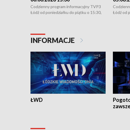
Codzienny program informacyjny TVP3
Codzienn
Łódź od poniedziałku do piątku o 15:30,
Łódź od p
16:30, 18:30 i 21:30. W weekendy o
16:30, 18
18:30 i 21:30.
18:30 i 2
INFORMACJE
ŁWD
Pogoto
zawsze