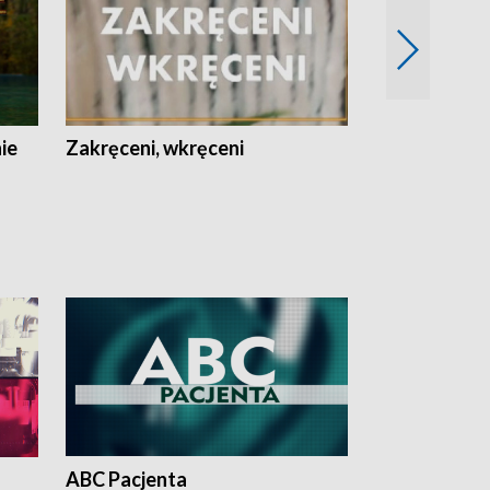
nie
Zakręceni, wkręceni
Skarby Łodzi
ABC Pacjenta