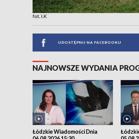
fot. I.K
UDOSTĘPNIJ NA FACEBOOKU
NAJNOWSZE WYDANIA PR
Łódzkie Wiadomości Dnia
Łódzki
06.08.2026 15:30
05.08.2