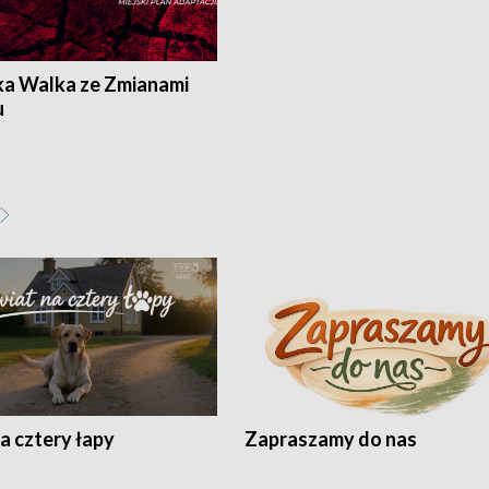
ka Walka ze Zmianami
u
a cztery łapy
Zapraszamy do nas