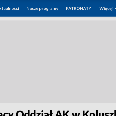
ktualności
Nasze programy
PATRONATY
Więcej
ący Oddział AK w Kolusz