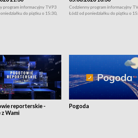
y program informacyjny TVP3
Codzienny program informacyjny T
oniedziałku do piątku o 15:30,
Łódź od poniedziałku do piątku o 15
:30 i 21:30. W weekendy o
16:30, 18:30 i 21:30. W weekendy o
1:30.
18:30 i 21:30.
wie reporterskie -
Pogoda
 z Wami