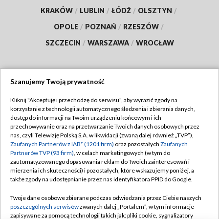
KRAKÓW
/
LUBLIN
/
ŁÓDŹ
/
OLSZTYN
/
OPOLE
/
POZNAŃ
/
RZESZÓW
/
SZCZECIN
/
WARSZAWA
/
WROCŁAW
Szanujemy Twoją prywatność
Dołącz do nas:
Kliknij "Akceptuję i przechodzę do serwisu", aby wyrazić zgody na
korzystanie z technologii automatycznego śledzenia i zbierania danych,
TVP
dostęp do informacji na Twoim urządzeniu końcowym i ich
Abonament TVP
przechowywanie oraz na przetwarzanie Twoich danych osobowych przez
Regulamin TVP
nas, czyli Telewizję Polską S.A. w likwidacji (zwaną dalej również „TVP”),
Emisja w TVP
Zaufanych Partnerów z IAB* (1201 firm)
oraz pozostałych
Zaufanych
Polityka prywatności
Partnerów TVP (93 firm)
, w celach marketingowych (w tym do
Centrum informacji TVP
Moje zgody
zautomatyzowanego dopasowania reklam do Twoich zainteresowań i
mierzenia ich skuteczności) i pozostałych, które wskazujemy poniżej, a
Naziemna Telewizja Cyfrowa
Pomoc
także zgody na udostępnianie przez nas identyfikatora PPID do Google.
Sklep TVP
Biuro reklamy
Twoje dane osobowe zbierane podczas odwiedzania przez Ciebie naszych
Rada Programowa
poszczególnych serwisów
zwanych dalej „Portalem”, w tym informacje
Kontakt
zapisywane za pomocą technologii takich jak: pliki cookie, sygnalizatory