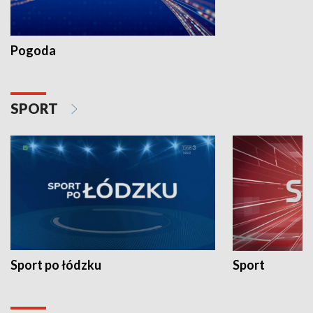
Pogoda
SPORT
Sport po łódzku
Sport