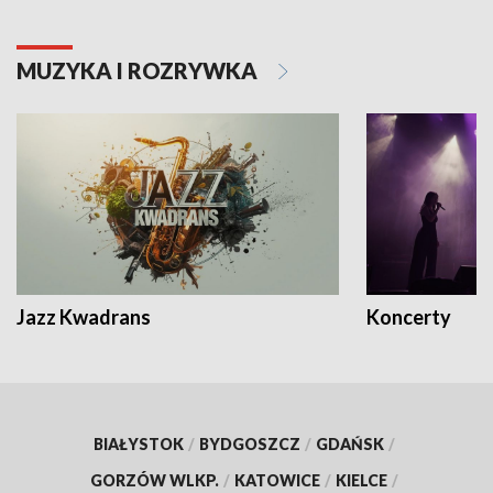
MUZYKA I ROZRYWKA
Jazz Kwadrans
Koncerty
BIAŁYSTOK
/
BYDGOSZCZ
/
GDAŃSK
/
GORZÓW WLKP.
/
KATOWICE
/
KIELCE
/