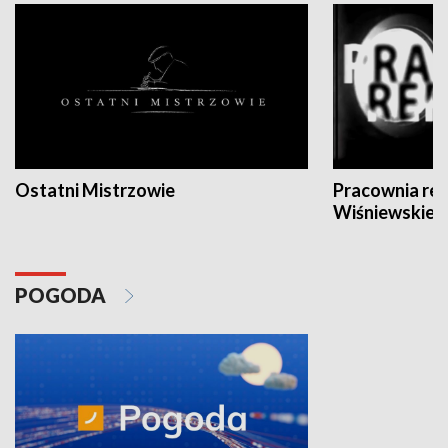
Ostatni Mistrzowie
Pracownia re
Wiśniewskieg
POGODA