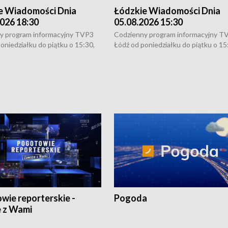
e Wiadomości Dnia
Łódzkie Wiadomości Dnia
026 18:30
05.08.2026 15:30
y program informacyjny TVP3
Codzienny program informacyjny T
oniedziałku do piątku o 15:30,
Łódź od poniedziałku do piątku o 15
:30 i 21:30. W weekendy o
16:30, 18:30 i 21:30. W weekendy o
1:30.
18:30 i 21:30.
wie reporterskie -
Pogoda
 z Wami