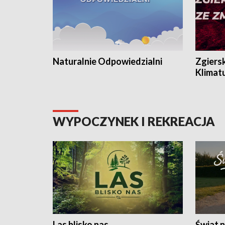
Naturalnie Odpowiedzialni
Zgiers
Klimat
WYPOCZYNEK I REKREACJA
Las blisko nas
Świat n