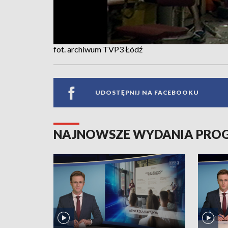
fot. archiwum TVP3 Łódź
UDOSTĘPNIJ NA FACEBOOKU
NAJNOWSZE WYDANIA PR