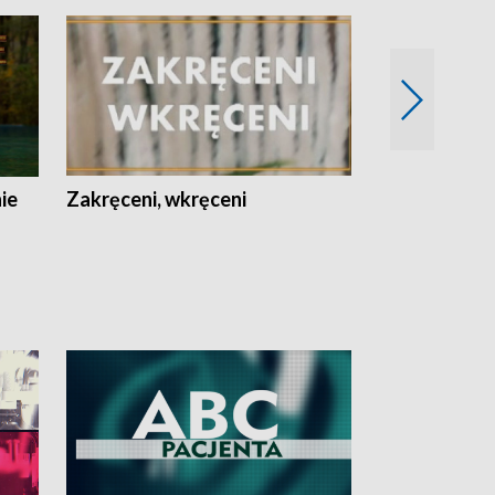
nie
Zakręceni, wkręceni
Skarby Łodzi