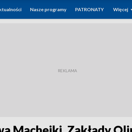
ktualności
Nasze programy
PATRONATY
Więcej
 Machejki. Zakłady Oli