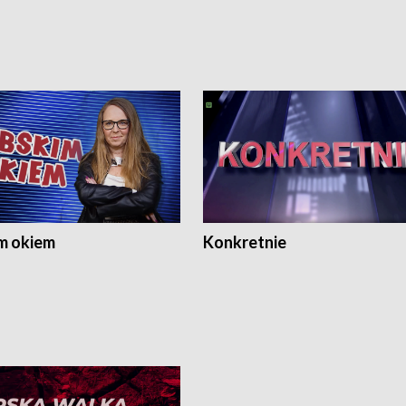
m okiem
Konkretnie