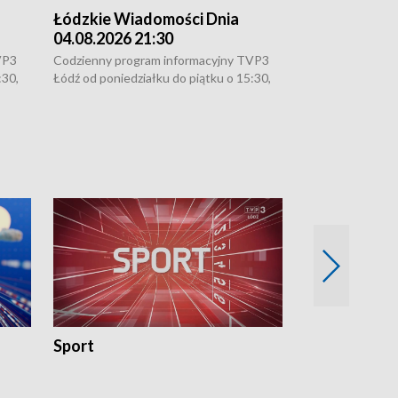
Łódzkie Wiadomości Dnia
Łódzkie Wia
04.08.2026 21:30
04.08.2026 1
VP3
Codzienny program informacyjny TVP3
Codzienny progr
:30,
Łódź od poniedziałku do piątku o 15:30,
Łódź od poniedzi
16:30, 18:30 i 21:30. W weekendy o
16:30, 18:30 i 2
18:30 i 21:30.
18:30 i 21:30.
Sport
Rozmowa Dn