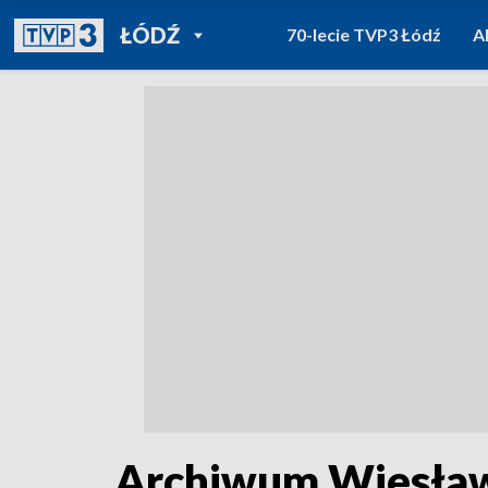
POWRÓT DO
ŁÓDŹ
70-lecie TVP3 Łódź
A
TVP REGIONY
Archiwum Wiesława