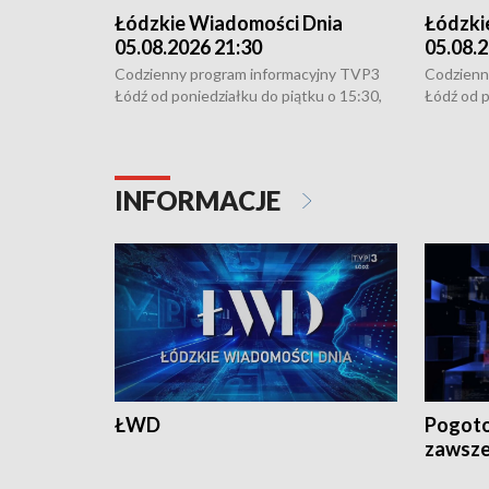
Łódzkie Wiadomości Dnia
Łódzki
05.08.2026 21:30
05.08.2
Codzienny program informacyjny TVP3
Codzienn
Łódź od poniedziałku do piątku o 15:30,
Łódź od p
16:30, 18:30 i 21:30. W weekendy o
16:30, 18
18:30 i 21:30.
18:30 i 2
INFORMACJE
ŁWD
Pogoto
zawsze