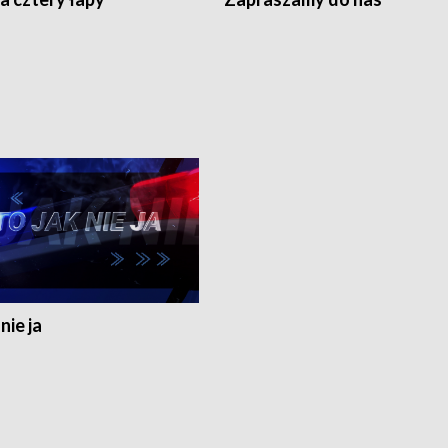
nie ja