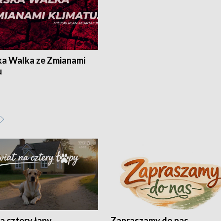
ka Walka ze Zmianami
u
a cztery łapy
Zapraszamy do nas