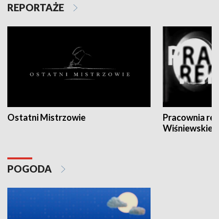
REPORTAŻE
Ostatni Mistrzowie
Pracownia re
Wiśniewskieg
POGODA