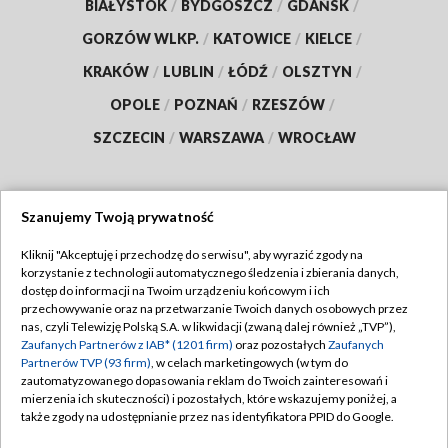
BIAŁYSTOK
/
BYDGOSZCZ
/
GDAŃSK
/
GORZÓW WLKP.
/
KATOWICE
/
KIELCE
/
KRAKÓW
/
LUBLIN
/
ŁÓDŹ
/
OLSZTYN
/
OPOLE
/
POZNAŃ
/
RZESZÓW
/
SZCZECIN
/
WARSZAWA
/
WROCŁAW
Szanujemy Twoją prywatność
Dołącz do nas:
Kliknij "Akceptuję i przechodzę do serwisu", aby wyrazić zgody na
korzystanie z technologii automatycznego śledzenia i zbierania danych,
TVP
dostęp do informacji na Twoim urządzeniu końcowym i ich
Abonament TVP
przechowywanie oraz na przetwarzanie Twoich danych osobowych przez
Regulamin TVP
nas, czyli Telewizję Polską S.A. w likwidacji (zwaną dalej również „TVP”),
Emisja w TVP
Zaufanych Partnerów z IAB* (1201 firm)
oraz pozostałych
Zaufanych
Polityka prywatności
Partnerów TVP (93 firm)
, w celach marketingowych (w tym do
Centrum informacji TVP
Moje zgody
zautomatyzowanego dopasowania reklam do Twoich zainteresowań i
mierzenia ich skuteczności) i pozostałych, które wskazujemy poniżej, a
Naziemna Telewizja Cyfrowa
Pomoc
także zgody na udostępnianie przez nas identyfikatora PPID do Google.
Sklep TVP
Biuro reklamy