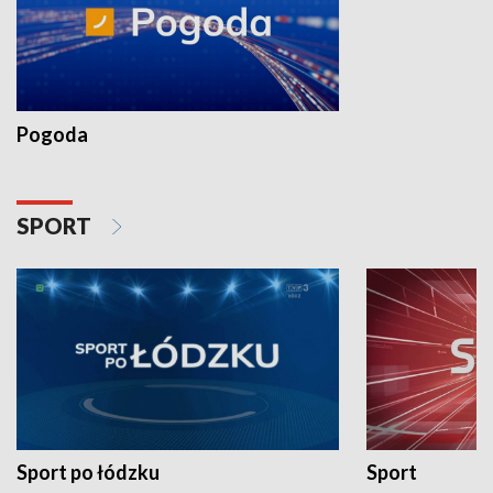
Pogoda
SPORT
Sport po łódzku
Sport