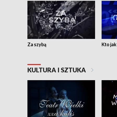
Za szybą
Kto jak 
KULTURA I SZTUKA