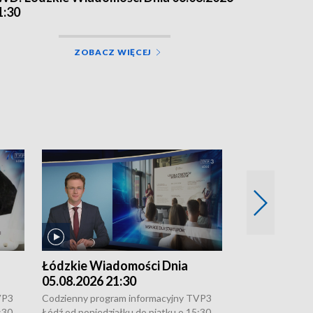
1:30
ZOBACZ WIĘCEJ
Łódzkie Wiadomości Dnia
Łódzkie Wia
05.08.2026 21:30
05.08.2026 1
VP3
Codzienny program informacyjny TVP3
Codzienny progr
:30,
Łódź od poniedziałku do piątku o 15:30,
Łódź od poniedzi