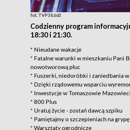
fot. TVP3 Łódź
Codzienny program informacyjn
18:30 i 21:30.
* Nieudane wakacje
* Fatalne warunki w mieszkaniu Pani B
nowotworową płuc
* Fuszerki, niedoróbki i zaniedbania w
* Dzięki rządowemu wsparciu wyremo
* Inwestycje w Tomaszowie Mazowiec
* 800 Plus
* Uratuj życie - zostań dawcą szpiku
* Pamiętajmy o szczepieniach na grypę
* Warsztaty ogrodnicze