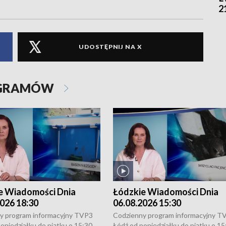
2
UDOSTĘPNIJ NA X
OGRAMÓW
e Wiadomości Dnia
Łódzkie Wiadomości Dnia
026 18:30
06.08.2026 15:30
y program informacyjny TVP3
Codzienny program informacyjny T
oniedziałku do piątku o 15:30,
Łódź od poniedziałku do piątku o 15