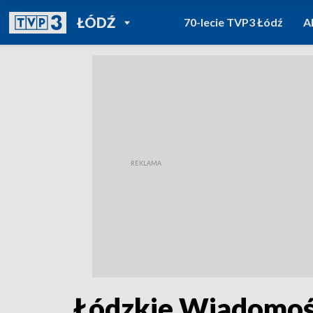
POWRÓT DO
ŁÓDŹ
70-lecie TVP3 Łódź
A
TVP REGIONY
Łódzkie Wiadomośc