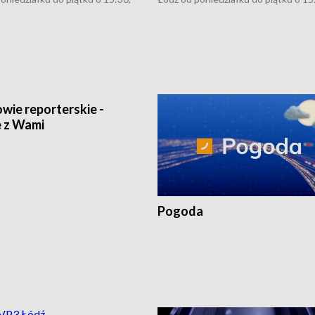
:30 i 21:30. W weekendy o
16:30, 18:30 i 21:30. W weekendy o
1:30.
18:30 i 21:30.
wie reporterskie -
Pogoda
 z Wami