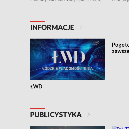
16:30, 18:30 i 21:30. W weekendy o
16:30, 18
18:30 i 21:30.
18:30 i 2
INFORMACJE
ŁWD
Pogoto
zawsze
PUBLICYSTYKA