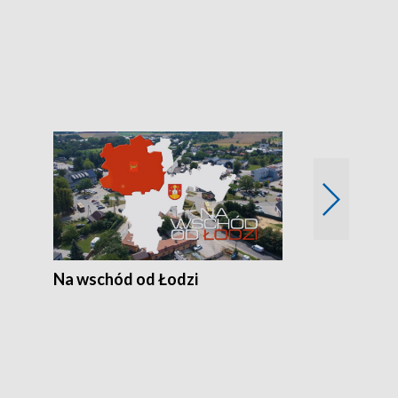
Zimowe szal
Polski
Na wschód od Łodzi