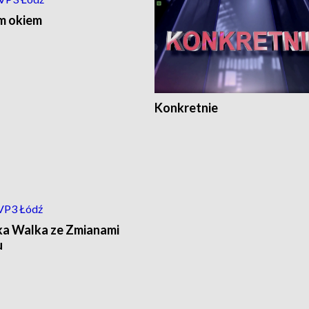
m okiem
Konkretnie
ka Walka ze Zmianami
u