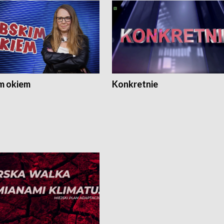
m okiem
Konkretnie