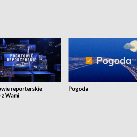
:30 i 21:30. W weekendy o
16:30, 18:30 i 21:30. W weekendy o
1:30.
18:30 i 21:30.
wie reporterskie -
Pogoda
 z Wami