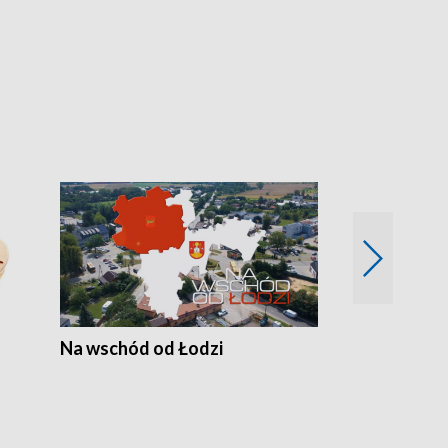
Na wschód od Łodzi
Zimowe szal
Polski