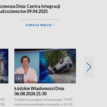
ozmowa Dnia: Centra Integracji
udzoziemców 09.04.2025
ZOBACZ WIĘCEJ
Łódzkie Wiadomości Dnia
Łódzkie Wia
06.08.2026 21:30
06.08.2026 1
VP3
Codzienny program informacyjny TVP3
Codzienny progr
:30,
Łódź od poniedziałku do piątku o 15:30,
Łódź od poniedzi