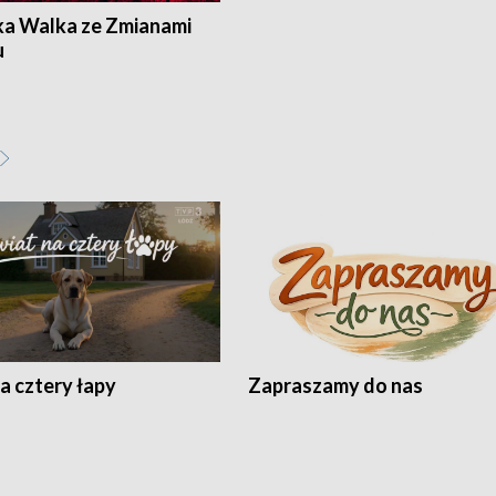
ka Walka ze Zmianami
u
a cztery łapy
Zapraszamy do nas