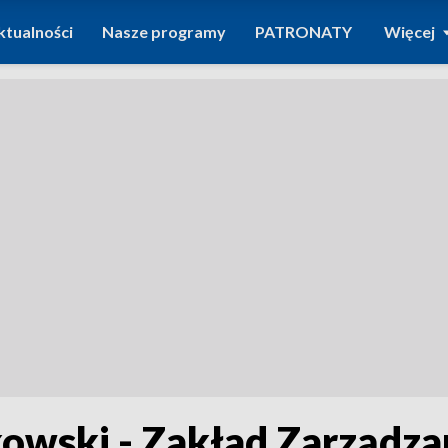
ktualności
Nasze programy
PATRONATY
Więcej
kowski - Zakład Zarządz