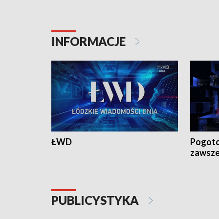
16:30, 18:30 i 21:30. W weekendy o
16:30, 18
18:30 i 21:30.
18:30 i 2
INFORMACJE
ŁWD
Pogoto
zawsze
PUBLICYSTYKA