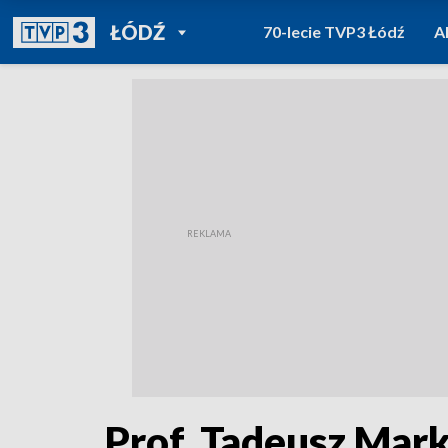
POWRÓT DO
ŁÓDŹ
70-lecie TVP3 Łódź
A
TVP REGIONY
Prof. Tadeusz Mar