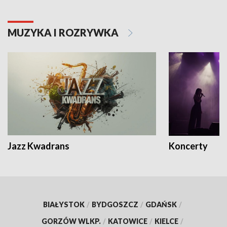
MUZYKA I ROZRYWKA
Jazz Kwadrans
Koncerty
BIAŁYSTOK
/
BYDGOSZCZ
/
GDAŃSK
/
GORZÓW WLKP.
/
KATOWICE
/
KIELCE
/