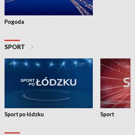
Pogoda
SPORT
Sport po łódzku
Sport