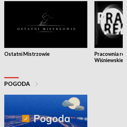
Ostatni Mistrzowie
Pracownia re
Wiśniewskieg
POGODA