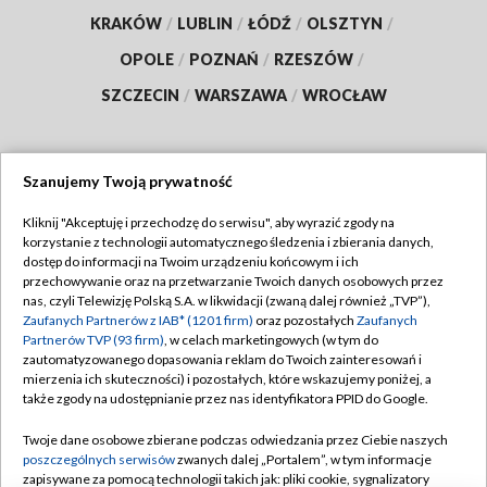
KRAKÓW
/
LUBLIN
/
ŁÓDŹ
/
OLSZTYN
/
OPOLE
/
POZNAŃ
/
RZESZÓW
/
SZCZECIN
/
WARSZAWA
/
WROCŁAW
Szanujemy Twoją prywatność
Dołącz do nas:
Kliknij "Akceptuję i przechodzę do serwisu", aby wyrazić zgody na
korzystanie z technologii automatycznego śledzenia i zbierania danych,
TVP
dostęp do informacji na Twoim urządzeniu końcowym i ich
Abonament TVP
przechowywanie oraz na przetwarzanie Twoich danych osobowych przez
Regulamin TVP
nas, czyli Telewizję Polską S.A. w likwidacji (zwaną dalej również „TVP”),
Emisja w TVP
Zaufanych Partnerów z IAB* (1201 firm)
oraz pozostałych
Zaufanych
Polityka prywatności
Partnerów TVP (93 firm)
, w celach marketingowych (w tym do
Centrum informacji TVP
Moje zgody
zautomatyzowanego dopasowania reklam do Twoich zainteresowań i
mierzenia ich skuteczności) i pozostałych, które wskazujemy poniżej, a
Naziemna Telewizja Cyfrowa
Pomoc
także zgody na udostępnianie przez nas identyfikatora PPID do Google.
Sklep TVP
Biuro reklamy
Twoje dane osobowe zbierane podczas odwiedzania przez Ciebie naszych
Rada Programowa
poszczególnych serwisów
zwanych dalej „Portalem”, w tym informacje
Kontakt
zapisywane za pomocą technologii takich jak: pliki cookie, sygnalizatory