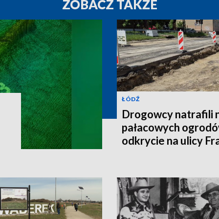
ZOBACZ TAKŻE
ŁÓDŹ
Drogowcy natrafili 
pałacowych ogrodó
.
odkrycie na ulicy Fr
Łodzi