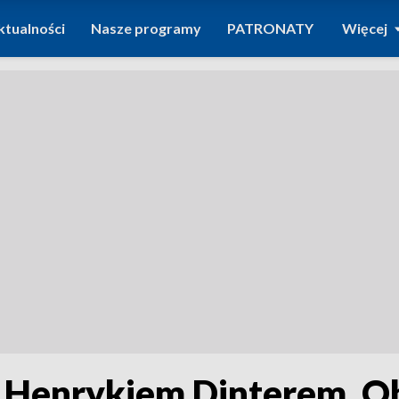
ktualności
Nasze programy
PATRONATY
Więcej
 Henrykiem Dinterem. O