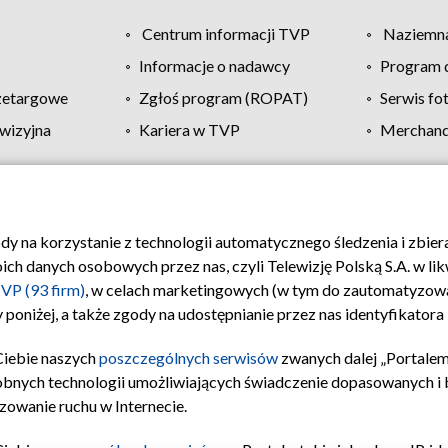
Centrum informacji TVP
Naziemna
Informacje o nadawcy
Program d
zetargowe
Zgłoś program (ROPAT)
Serwis fo
wizyjna
Kariera w TVP
Merchandi
Polityka prywatności
Moje zgody
Pomoc
Biuro re
ody na korzystanie z technologii automatycznego śledzenia i zbie
 danych osobowych przez nas, czyli Telewizję Polską S.A. w likw
VP (93 firm)
, w celach marketingowych (w tym do zautomatyzow
 poniżej, a także zgody na udostępnianie przez nas identyfikator
Ciebie naszych
poszczególnych serwisów
zwanych dalej „Portalem
obnych technologii umożliwiających świadczenie dopasowanych i be
zowanie ruchu w Internecie.