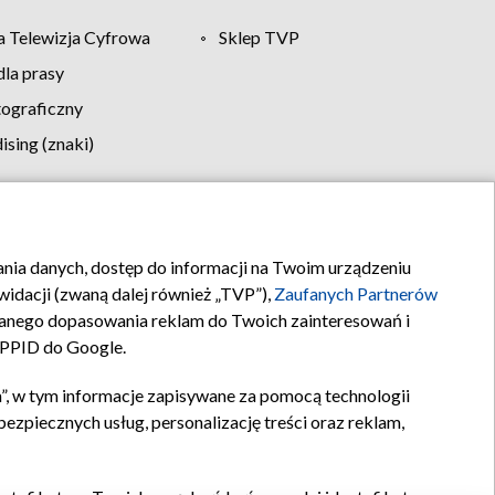
 Telewizja Cyfrowa
Sklep TVP
la prasy
tograficzny
sing (znaki)
klamy
Kontakt
rania danych, dostęp do informacji na Twoim urządzeniu
idacji (zwaną dalej również „TVP”),
Zaufanych Partnerów
anego dopasowania reklam do Twoich zainteresowań i
a PPID do Google.
”, w tym informacje zapisywane za pomocą technologii
zpiecznych usług, personalizację treści oraz reklam,