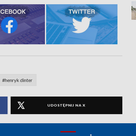
#henryk dinter
UDOSTĘPNIJ NA X