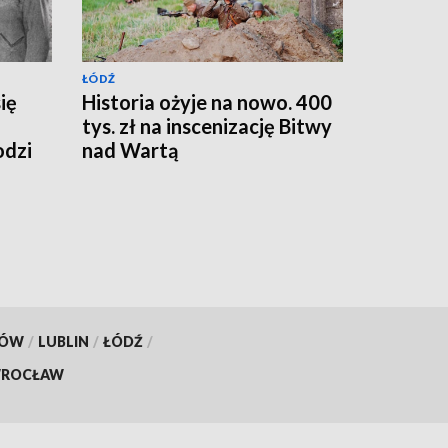
ŁÓDŹ
ię
Historia ożyje na nowo. 400
tys. zł na inscenizację Bitwy
odzi
nad Wartą
KÓW
/
LUBLIN
/
ŁÓDŹ
/
ROCŁAW