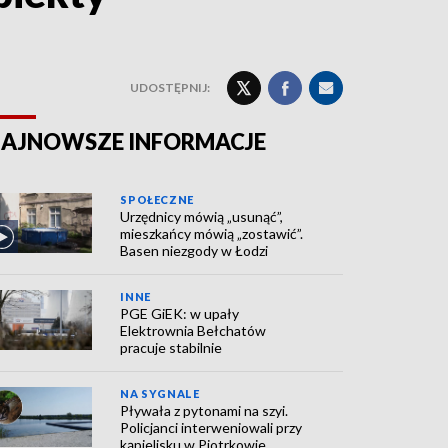
UDOSTĘPNIJ:
AJNOWSZE INFORMACJE
SPOŁECZNE
Urzędnicy mówią „usunąć”,
mieszkańcy mówią „zostawić”.
Basen niezgody w Łodzi
INNE
PGE GiEK: w upały
Elektrownia Bełchatów
pracuje stabilnie
NA SYGNALE
Pływała z pytonami na szyi.
Policjanci interweniowali przy
kąpielisku w Piotrkowie