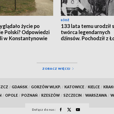
ŁÓDŹ
yglądało życie po
133 lata temu urodził s
ie Polski? Odpowiedzi
twórca legendarnych
li w Konstantynowie
dżinsów. Pochodził z Ł
ZOBACZ WIĘCEJ
SZCZ
/
GDAŃSK
/
GORZÓW WLKP.
/
KATOWICE
/
KIELCE
/
KRA
N
/
OPOLE
/
POZNAŃ
/
RZESZÓW
/
SZCZECIN
/
WARSZAWA
/
W
Dołącz do nas: