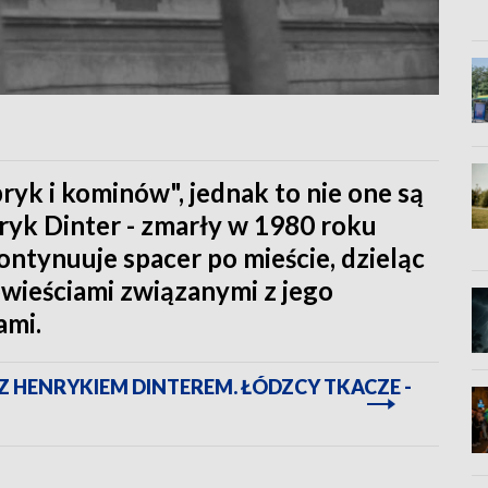
bryk i kominów", jednak to nie one są
nryk Dinter - zmarły w 1980 roku
ontynuuje spacer po mieście, dzieląc
wieściami związanymi z jego
ami.
 Z HENRYKIEM DINTEREM. ŁÓDZCY TKACZE -