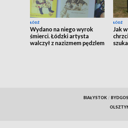
ŁÓDŹ
ŁÓDŹ
Wydano na niego wyrok
Jak w
śmierci. Łódzki artysta
chrzc
walczył z nazizmem pędzlem
szuka
BIAŁYSTOK
/
BYDGO
OLSZTY