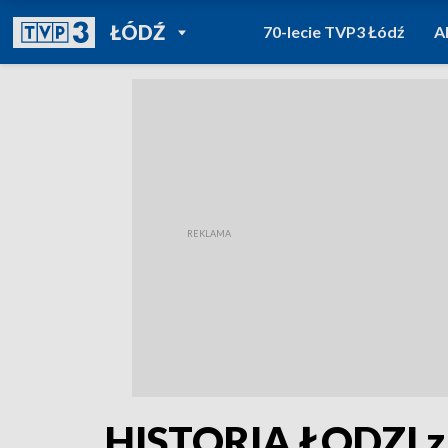
POWRÓT DO
ŁÓDŹ
70-lecie TVP3 Łódź
A
TVP REGIONY
HISTORIA ŁODZI z