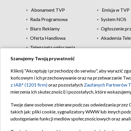
Abonament TVP
Emisja w TVP
Rada Programowa
System NOS
Biuro Reklamy
Ogłoszenie pr
Oferta Handlowa
Akademia Tele
Telegazeta ogłoszenia
Szanujemy Twoją prywatność
Regulamin TVP
Kliknij "Akceptuję i przechodzę do serwisu", aby wyrazić zg
końcowym i ich przechowywanie oraz na przetwarzanie Twoich
z IAB* (1201 firm)
oraz pozostałych
Zaufanych Partnerów T
mierzenia ich skuteczności) i pozostałych, które wskazujemy
Twoje dane osobowe zbierane podczas odwiedzania przez 
takich jak: pliki cookie, sygnalizatory WWW lub innych pod
udostępnianie funkcji mediów społecznościowych oraz anali