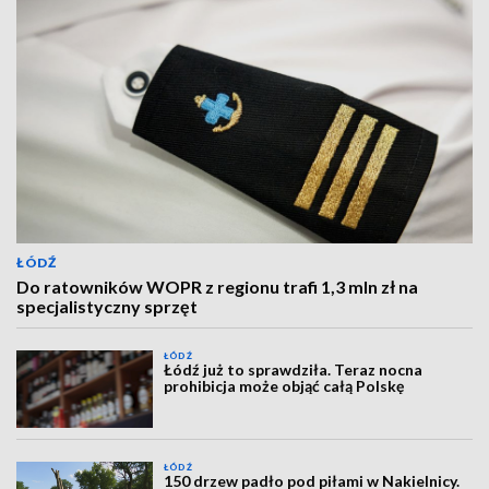
ŁÓDŹ
Do ratowników WOPR z regionu trafi 1,3 mln zł na
specjalistyczny sprzęt
ŁÓDŹ
Łódź już to sprawdziła. Teraz nocna
prohibicja może objąć całą Polskę
ŁÓDŹ
150 drzew padło pod piłami w Nakielnicy.