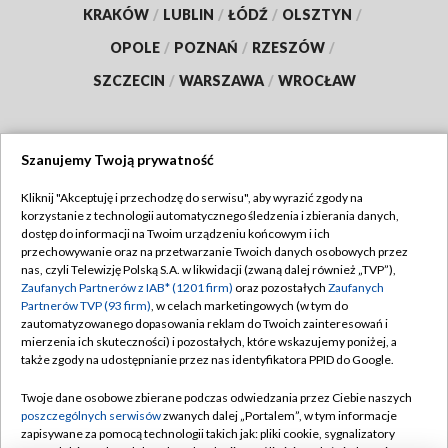
KRAKÓW
/
LUBLIN
/
ŁÓDŹ
/
OLSZTYN
/
OPOLE
/
POZNAŃ
/
RZESZÓW
/
SZCZECIN
/
WARSZAWA
/
WROCŁAW
Szanujemy Twoją prywatność
Dołącz do nas:
Kliknij "Akceptuję i przechodzę do serwisu", aby wyrazić zgody na
korzystanie z technologii automatycznego śledzenia i zbierania danych,
TVP
dostęp do informacji na Twoim urządzeniu końcowym i ich
Abonament TVP
przechowywanie oraz na przetwarzanie Twoich danych osobowych przez
Regulamin TVP
nas, czyli Telewizję Polską S.A. w likwidacji (zwaną dalej również „TVP”),
Emisja w TVP
Zaufanych Partnerów z IAB* (1201 firm)
oraz pozostałych
Zaufanych
Polityka prywatności
Partnerów TVP (93 firm)
, w celach marketingowych (w tym do
Centrum informacji TVP
Moje zgody
zautomatyzowanego dopasowania reklam do Twoich zainteresowań i
mierzenia ich skuteczności) i pozostałych, które wskazujemy poniżej, a
Naziemna Telewizja Cyfrowa
Pomoc
także zgody na udostępnianie przez nas identyfikatora PPID do Google.
Sklep TVP
Biuro reklamy
Twoje dane osobowe zbierane podczas odwiedzania przez Ciebie naszych
Rada Programowa
poszczególnych serwisów
zwanych dalej „Portalem”, w tym informacje
Kontakt
zapisywane za pomocą technologii takich jak: pliki cookie, sygnalizatory
System NOS