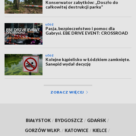
Konserwator zabytków: „Doszło do
całkowitej destrukcji parku”
ŁÓDŹ
Pasja, bezpieczeństwo i pomoc dla
Gabrysi. EBE DRIVE EVENT: CROSSROAD
ŁÓDŹ
Kolejne kąpielisko w Łódzkiem zamknięte.
Sanepid wydał decyzję
ZOBACZ WIĘCEJ
BIAŁYSTOK
/
BYDGOSZCZ
/
GDAŃSK
/
GORZÓW WLKP.
/
KATOWICE
/
KIELCE
/