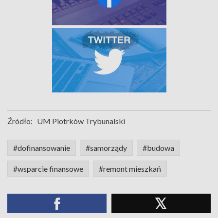
Źródło:
UM Piotrków Trybunalski
#dofinansowanie
#samorządy
#budowa
#wsparcie finansowe
#remont mieszkań