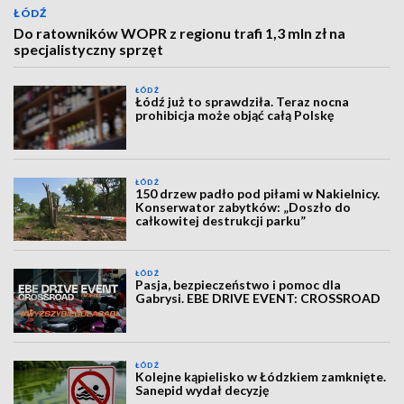
ŁÓDŹ
Do ratowników WOPR z regionu trafi 1,3 mln zł na
specjalistyczny sprzęt
ŁÓDŹ
Łódź już to sprawdziła. Teraz nocna
prohibicja może objąć całą Polskę
ŁÓDŹ
150 drzew padło pod piłami w Nakielnicy.
Konserwator zabytków: „Doszło do
całkowitej destrukcji parku”
ŁÓDŹ
Pasja, bezpieczeństwo i pomoc dla
Gabrysi. EBE DRIVE EVENT: CROSSROAD
ŁÓDŹ
Kolejne kąpielisko w Łódzkiem zamknięte.
Sanepid wydał decyzję