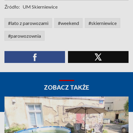
Źródło:
UM Skierniewice
#lato z parowozami
#weekend
#skierniewice
#parowozownia
ZOBACZ TAKŻE