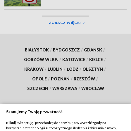
ZOBACZ WIĘCEJ
BIAŁYSTOK
/
BYDGOSZCZ
/
GDAŃSK
/
GORZÓW WLKP.
/
KATOWICE
/
KIELCE
/
KRAKÓW
/
LUBLIN
/
ŁÓDŹ
/
OLSZTYN
/
OPOLE
/
POZNAŃ
/
RZESZÓW
/
SZCZECIN
/
WARSZAWA
/
WROCŁAW
Szanujemy Twoją prywatność
Dołącz do nas:
Kliknij "Akceptuję i przechodzę do serwisu", aby wyrazić zgody na
korzystanie z technologii automatycznego śledzenia i zbierania danych,
TVP