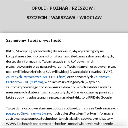
OPOLE
/
POZNAŃ
/
RZESZÓW
/
SZCZECIN
/
WARSZAWA
/
WROCŁAW
Szanujemy Twoją prywatność
Dołącz do nas:
Kliknij "Akceptuję i przechodzę do serwisu", aby wyrazić zgody na
korzystanie z technologii automatycznego śledzenia i zbierania danych,
TVP
dostęp do informacji na Twoim urządzeniu końcowym i ich
Abonament TVP
przechowywanie oraz na przetwarzanie Twoich danych osobowych przez
Regulamin TVP
nas, czyli Telewizję Polską S.A. w likwidacji (zwaną dalej również „TVP”),
Emisja w TVP
Zaufanych Partnerów z IAB* (1201 firm)
oraz pozostałych
Zaufanych
Polityka prywatności
Partnerów TVP (93 firm)
, w celach marketingowych (w tym do
Centrum informacji TVP
Moje zgody
zautomatyzowanego dopasowania reklam do Twoich zainteresowań i
mierzenia ich skuteczności) i pozostałych, które wskazujemy poniżej, a
Naziemna Telewizja Cyfrowa
Pomoc
także zgody na udostępnianie przez nas identyfikatora PPID do Google.
Sklep TVP
Biuro reklamy
Twoje dane osobowe zbierane podczas odwiedzania przez Ciebie naszych
Rada Programowa
poszczególnych serwisów
zwanych dalej „Portalem”, w tym informacje
Kontakt
zapisywane za pomocą technologii takich jak: pliki cookie, sygnalizatory
System NOS
WWW lub innych podobnych technologii umożliwiających świadczenie