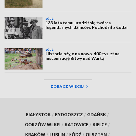
ŁÓDŹ
133 lata temu urodził się twórca
legendarnych dżinsów. Pochodził z Łodzi
ŁÓDŹ
Historia ożyje na nowo. 400 tys. zł na
inscenizację Bitwy nad Wartą
ZOBACZ WIĘCEJ
BIAŁYSTOK
/
BYDGOSZCZ
/
GDAŃSK
/
GORZÓW WLKP.
/
KATOWICE
/
KIELCE
/
KRAKÓW
/
LUBLIN
/
ŁÓDŹ
/
OLSZTYN
/