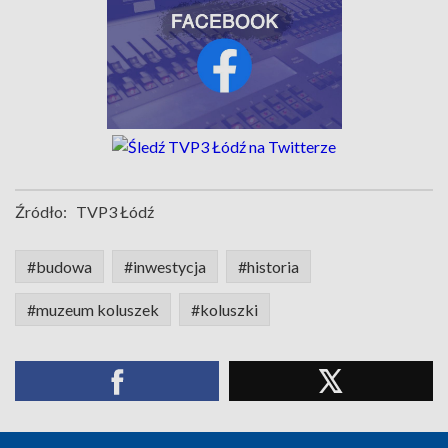
Źródło:
TVP3 Łódź
#budowa
#inwestycja
#historia
#muzeum koluszek
#koluszki