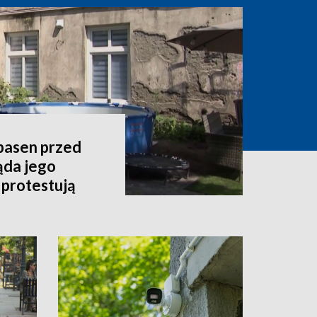
 basen przed
ąda jego
 protestują