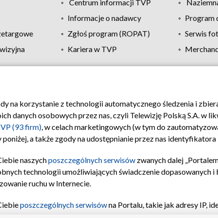
Centrum informacji TVP
Naziemna
Informacje o nadawcy
Program d
zetargowe
Zgłoś program (ROPAT)
Serwis fo
wizyjna
Kariera w TVP
Merchandi
Polityka prywatności
Moje zgody
Pomoc
Biuro re
ody na korzystanie z technologii automatycznego śledzenia i zbie
 danych osobowych przez nas, czyli Telewizję Polską S.A. w likw
VP (93 firm)
, w celach marketingowych (w tym do zautomatyzow
 poniżej, a także zgody na udostępnianie przez nas identyfikator
Ciebie naszych
poszczególnych serwisów
zwanych dalej „Portalem
obnych technologii umożliwiających świadczenie dopasowanych i be
zowanie ruchu w Internecie.
Ciebie
poszczególnych serwisów
na Portalu, takie jak adresy IP, 
sach Portalu czy historia odwiedzin będą przetwarzane przez TV