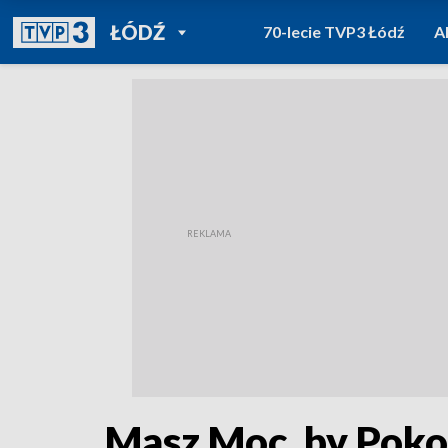
POWRÓT DO
ŁÓDŹ
70-lecie TVP3 Łódź
A
TVP REGIONY
Masz Moc, by Poko