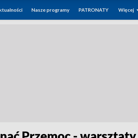
ktualności
Nasze programy
PATRONATY
Więcej
nać Przemoc - warsztaty