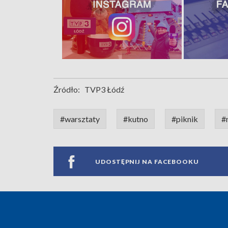
Źródło:
TVP3 Łódź
#warsztaty
#kutno
#piknik
#
UDOSTĘPNIJ NA FACEBOOKU