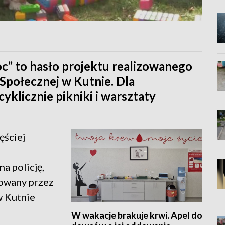
” to hasło projektu realizowanego
Społecznej w Kutnie. Dla
klicznie pikniki i warsztaty
ęściej
a policję,
izowany przez
w Kutnie
W wakacje brakuje krwi. Apel do