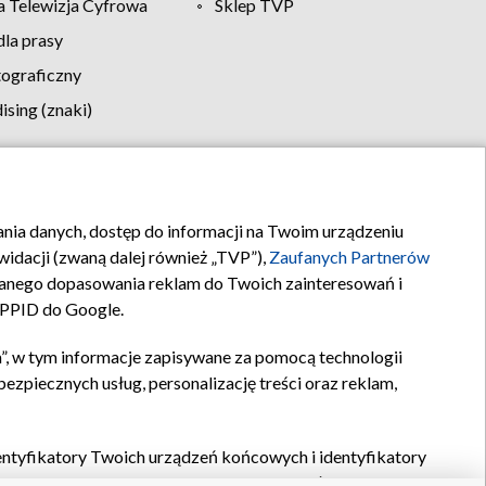
 Telewizja Cyfrowa
Sklep TVP
la prasy
tograficzny
sing (znaki)
klamy
Kontakt
rania danych, dostęp do informacji na Twoim urządzeniu
idacji (zwaną dalej również „TVP”),
Zaufanych Partnerów
anego dopasowania reklam do Twoich zainteresowań i
a PPID do Google.
”, w tym informacje zapisywane za pomocą technologii
zpiecznych usług, personalizację treści oraz reklam,
identyfikatory Twoich urządzeń końcowych i identyfikatory
P,
Zaufanych Partnerów z IAB
oraz pozostałych
Zaufanych