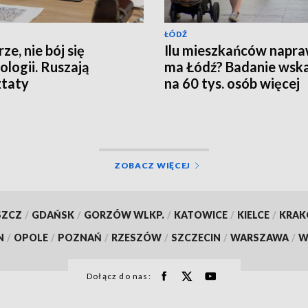
ŁÓDŹ
ze, nie bój się
Ilu mieszkańców napr
ologii. Ruszają
ma Łódź? Badanie wsk
ztaty
na 60 tys. osób więcej
ZOBACZ WIĘCEJ
SZCZ
/
GDAŃSK
/
GORZÓW WLKP.
/
KATOWICE
/
KIELCE
/
KRA
N
/
OPOLE
/
POZNAŃ
/
RZESZÓW
/
SZCZECIN
/
WARSZAWA
/
W
Dołącz do nas: