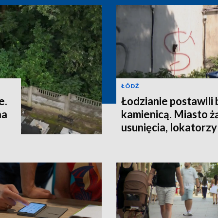
ŁÓDŹ
e.
Łodzianie postawili
na
kamienicą. Miasto ż
usunięcia, lokatorzy