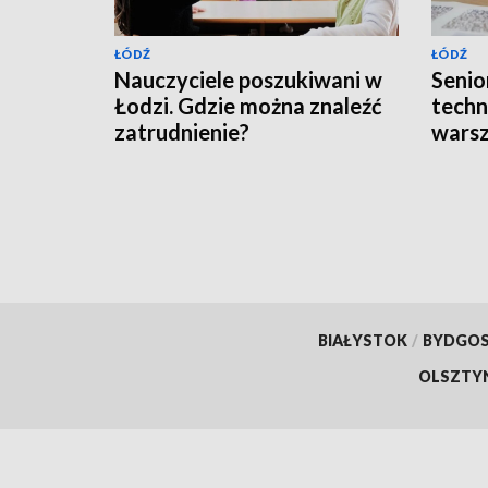
ŁÓDŹ
ŁÓDŹ
Nauczyciele poszukiwani w
Senior
Łodzi. Gdzie można znaleźć
techn
zatrudnienie?
wars
BIAŁYSTOK
/
BYDGO
OLSZTY