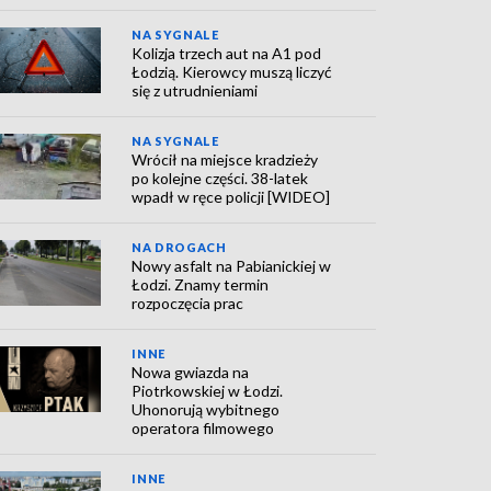
NA SYGNALE
Kolizja trzech aut na A1 pod
Łodzią. Kierowcy muszą liczyć
się z utrudnieniami
NA SYGNALE
Wrócił na miejsce kradzieży
po kolejne części. 38-latek
wpadł w ręce policji [WIDEO]
NA DROGACH
Nowy asfalt na Pabianickiej w
Łodzi. Znamy termin
rozpoczęcia prac
INNE
Nowa gwiazda na
Piotrkowskiej w Łodzi.
Uhonorują wybitnego
operatora filmowego
INNE