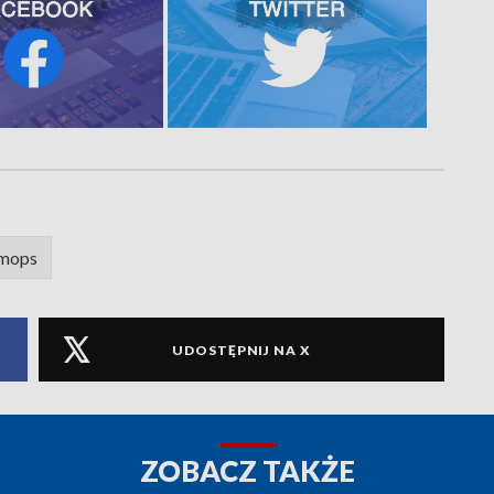
mops
UDOSTĘPNIJ NA X
ZOBACZ TAKŻE