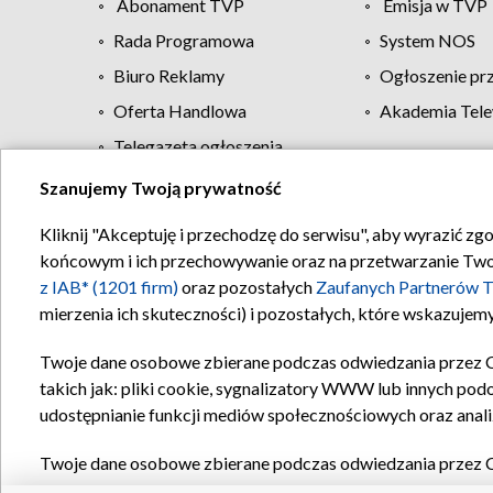
Abonament TVP
Emisja w TVP
Rada Programowa
System NOS
Biuro Reklamy
Ogłoszenie pr
Oferta Handlowa
Akademia Tele
Telegazeta ogłoszenia
Szanujemy Twoją prywatność
Regulamin TVP
Kliknij "Akceptuję i przechodzę do serwisu", aby wyrazić zg
końcowym i ich przechowywanie oraz na przetwarzanie Twoich
z IAB* (1201 firm)
oraz pozostałych
Zaufanych Partnerów T
mierzenia ich skuteczności) i pozostałych, które wskazujemy
Twoje dane osobowe zbierane podczas odwiedzania przez 
takich jak: pliki cookie, sygnalizatory WWW lub innych pod
udostępnianie funkcji mediów społecznościowych oraz anali
Twoje dane osobowe zbierane podczas odwiedzania przez 
plików cookie, informacje o Twoich wyszukiwaniach w serwi