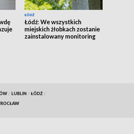
ŁÓDŹ
awdę
Łódź: We wszystkich
azuje
miejskich żłobkach zostanie
zainstalowany monitoring
KÓW
/
LUBLIN
/
ŁÓDŹ
/
ROCŁAW