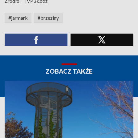
Źródło:
TVP3 Łódź
#jarmark
#brzeziny
ZOBACZ TAKŻE