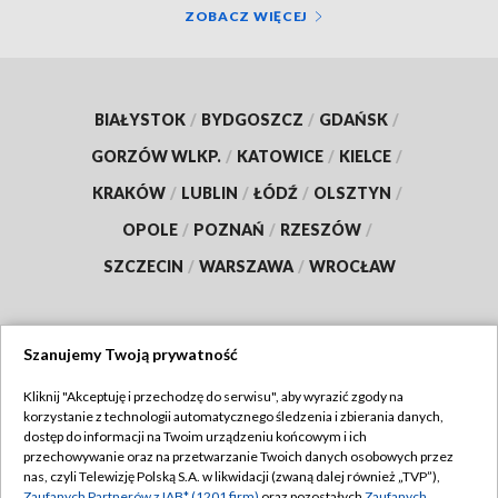
ZOBACZ WIĘCEJ
BIAŁYSTOK
/
BYDGOSZCZ
/
GDAŃSK
/
GORZÓW WLKP.
/
KATOWICE
/
KIELCE
/
KRAKÓW
/
LUBLIN
/
ŁÓDŹ
/
OLSZTYN
/
OPOLE
/
POZNAŃ
/
RZESZÓW
/
SZCZECIN
/
WARSZAWA
/
WROCŁAW
Szanujemy Twoją prywatność
Dołącz do nas:
Kliknij "Akceptuję i przechodzę do serwisu", aby wyrazić zgody na
korzystanie z technologii automatycznego śledzenia i zbierania danych,
TVP
dostęp do informacji na Twoim urządzeniu końcowym i ich
Abonament TVP
przechowywanie oraz na przetwarzanie Twoich danych osobowych przez
Regulamin TVP
nas, czyli Telewizję Polską S.A. w likwidacji (zwaną dalej również „TVP”),
Emisja w TVP
Zaufanych Partnerów z IAB* (1201 firm)
oraz pozostałych
Zaufanych