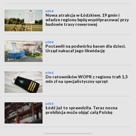
ŁÓDŹ
Nowa atrakcja w Łódzkiem. 19 gmin i
władze regionu będą współpracować przy
budowie trasy rowerowej
ŁÓDŹ
Postawili na podwórku basen dla dzieci.
Urząd nakazał jego likwidację
ŁÓDŹ
Do ratowników WOPR z regionu trafi 1,3
mln zł na specjalistyczny sprzęt
ŁÓDŹ
Łódź już to sprawdziła. Teraz nocna
prohibicja może objąć całą Polskę