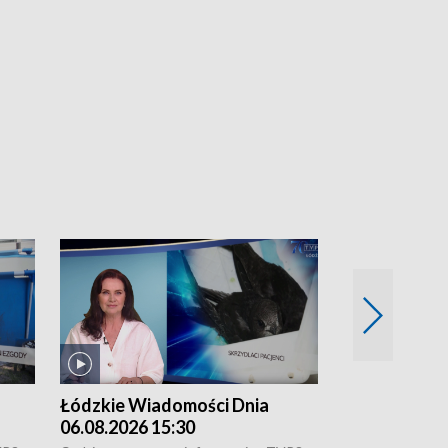
Łódzkie Wiadomości Dnia
Łódzkie Wia
06.08.2026 15:30
05.08.2026 2