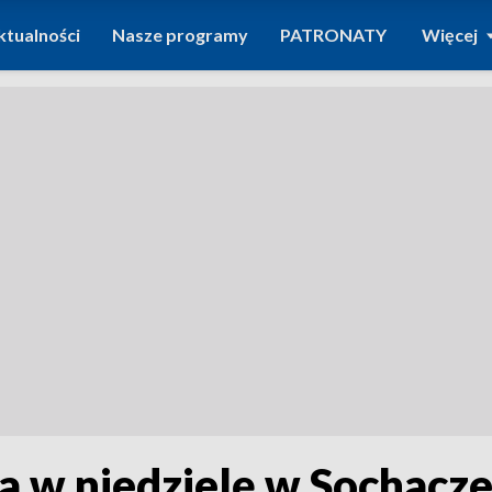
ktualności
Nasze programy
PATRONATY
Więcej
a w niedzielę w Sochacz