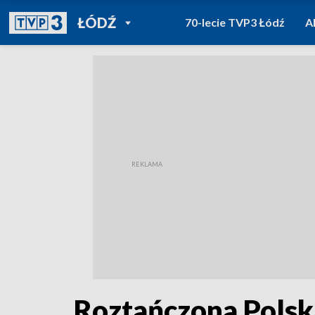
POWRÓT DO
ŁÓDŹ
70-lecie TVP3 Łódź
A
TVP REGIONY
Roztańczona Polsk