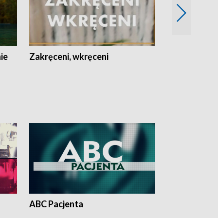
nie
Zakręceni, wkręceni
Skarby Łodzi
ABC Pacjenta