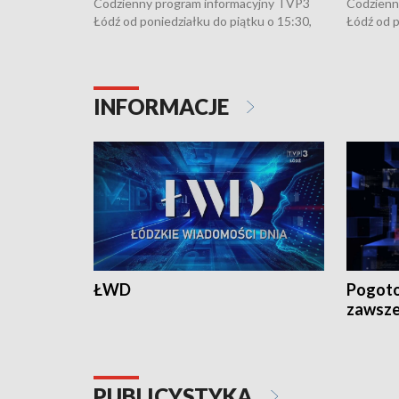
Codzienny program informacyjny TVP3
Codzienn
Łódź od poniedziałku do piątku o 15:30,
Łódź od p
16:30, 18:30 i 21:30. W weekendy o
16:30, 18
18:30 i 21:30.
18:30 i 2
INFORMACJE
ŁWD
Pogoto
zawsze
PUBLICYSTYKA