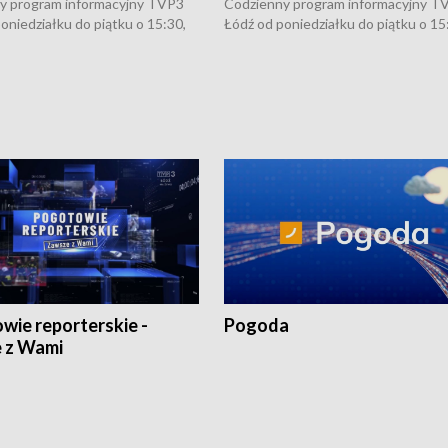
y program informacyjny TVP3
Codzienny program informacyjny T
oniedziałku do piątku o 15:30,
Łódź od poniedziałku do piątku o 15
:30 i 21:30. W weekendy o
16:30, 18:30 i 21:30. W weekendy o
1:30.
18:30 i 21:30.
wie reporterskie -
Pogoda
 z Wami