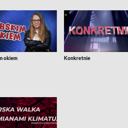
m okiem
Konkretnie