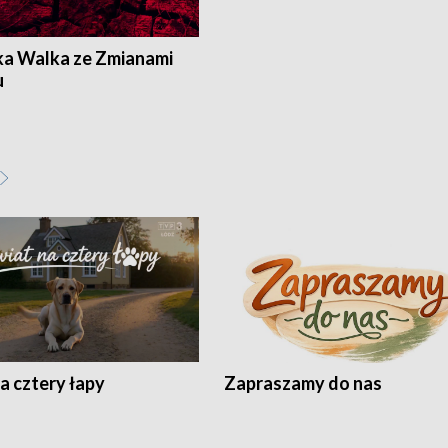
ka Walka ze Zmianami
u
a cztery łapy
Zapraszamy do nas