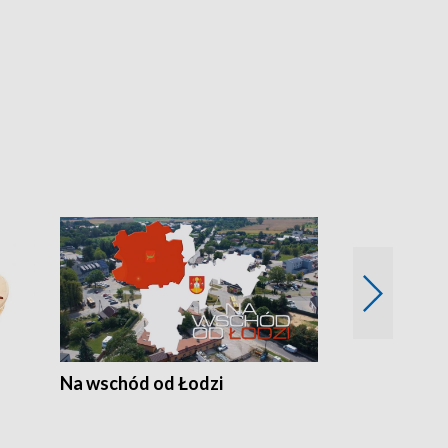
Na wschód od Łodzi
Zimowe szal
Polski