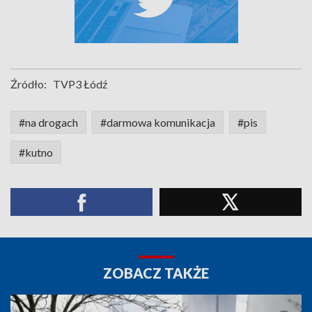
Źródło:
TVP3 Łódź
#na drogach
#darmowa komunikacja
#pis
#kutno
ZOBACZ TAKŻE