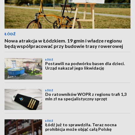
ŁÓDŹ
Nowa atrakcja w Łódzkiem. 19 gmin i władze regionu
będą współpracować przy budowie trasy rowerowej
ŁÓDŹ
Postawili na podwórku basen dla dzieci.
Urząd nakazał jego likwidację
ŁÓDŹ
Do ratowników WOPR z regionu trafi 1,3
mln zł na specjalistyczny sprzęt
ŁÓDŹ
Łódź już to sprawdziła. Teraz nocna
prohibicja może objąć całą Polskę