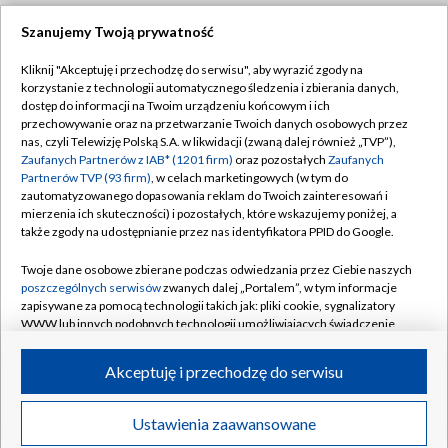
Szanujemy Twoją prywatność
Dołącz do nas:
Kliknij "Akceptuję i przechodzę do serwisu", aby wyrazić zgody na
korzystanie z technologii automatycznego śledzenia i zbierania danych,
TVP
dostęp do informacji na Twoim urządzeniu końcowym i ich
Abonament TVP
przechowywanie oraz na przetwarzanie Twoich danych osobowych przez
Regulamin TVP
nas, czyli Telewizję Polską S.A. w likwidacji (zwaną dalej również „TVP”),
Emisja w TVP
Polityka prywatności
Zaufanych Partnerów z IAB* (1201 firm)
oraz pozostałych
Zaufanych
Partnerów TVP (93 firm)
, w celach marketingowych (w tym do
Centrum informacji TVP
Moje zgody
zautomatyzowanego dopasowania reklam do Twoich zainteresowań i
mierzenia ich skuteczności) i pozostałych, które wskazujemy poniżej, a
Naziemna Telewizja Cyfrowa
Pomoc
także zgody na udostępnianie przez nas identyfikatora PPID do Google.
Sklep TVP
Biuro reklamy
Twoje dane osobowe zbierane podczas odwiedzania przez Ciebie naszych
Rada Programowa
Kontakt
poszczególnych serwisów
zwanych dalej „Portalem”, w tym informacje
zapisywane za pomocą technologii takich jak: pliki cookie, sygnalizatory
System NOS
WWW lub innych podobnych technologii umożliwiających świadczenie
dopasowanych i bezpiecznych usług, personalizację treści oraz reklam,
Informacje o nadawcy
Kanały
udostępnianie funkcji mediów społecznościowych oraz analizowanie
Akceptuję i przechodzę do serwisu
ruchu w Internecie.
Program dla prasy
©2026 Telewizja Polska S.A. w likwidacji
Biuro Reklamy
Twoje dane osobowe zbierane podczas odwiedzania przez Ciebie
Ustawienia zaawansowane
poszczególnych serwisów
na Portalu, takie jak adresy IP, identyfikatory
Ogłoszenie przetargowe