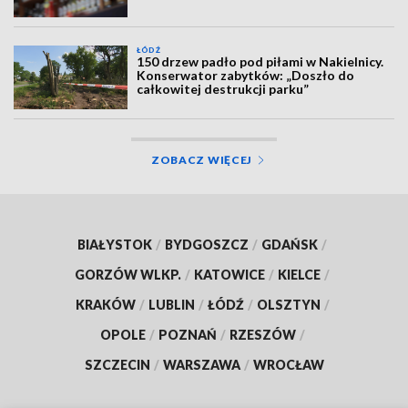
ŁÓDŹ
150 drzew padło pod piłami w Nakielnicy.
Konserwator zabytków: „Doszło do
całkowitej destrukcji parku”
ZOBACZ WIĘCEJ
BIAŁYSTOK
/
BYDGOSZCZ
/
GDAŃSK
/
GORZÓW WLKP.
/
KATOWICE
/
KIELCE
/
KRAKÓW
/
LUBLIN
/
ŁÓDŹ
/
OLSZTYN
/
OPOLE
/
POZNAŃ
/
RZESZÓW
/
SZCZECIN
/
WARSZAWA
/
WROCŁAW