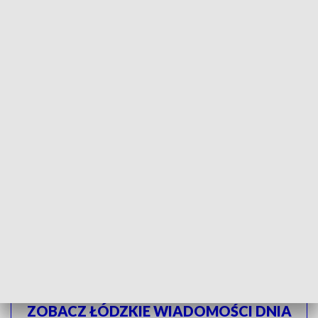
Bezpłatne przejazdy będą, proszę się nie
niecierpliwić i myślę, że mieszkańcy będą
zadowoleni, ale przede wszystkim
myślę....wzrosła liczba osób korzystająca z
komunikacji miejskiej
- dodaje Zbigniew Burzyński, Prezydent Miasta
Kutna.
Z bezpłatnej komunikacji będą mogli skorzystać mieszkańcy
Kutna.
Jak zapowiadają władze miasta - zmiany zostaną
wprowadzone najpóźniej w przyszłym roku.
ZOBACZ ŁÓDZKIE WIADOMOŚCI DNIA