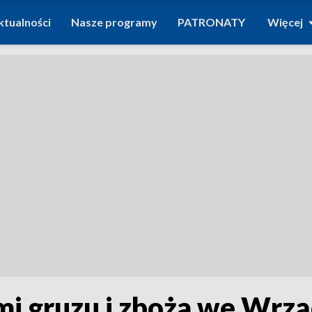
ktualności
Nasze programy
PATRONATY
Więcej
mi gruzu i zboża we Wrzą