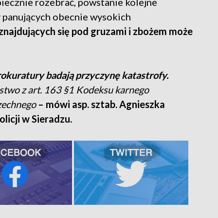
piecznie rozebrać, powstanie kolejne
zy panujących obecnie wysokich
ń znajdujących się pod gruzami i zbożem może
rokuratury badają przyczynę katastrofy.
stwo z art. 163 §1 Kodeksu karnego
zechnego
– mówi asp. sztab. Agnieszka
icji w Sieradzu.