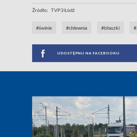
Źródło:
TVP3 Łódź
#świnie
#chlewnia
#błaszki
#
UDOSTĘPNIJ NA FACEBOOKU