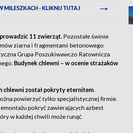
MILESZKACH - KLIKNIJ TUTAJ
prowadzić 11 zwierząt.
Pozostałe świnie
ramów ziarna i fragmentami betonowego
istyczna Grupa Poszukiwawczo Ratownicza
nego.
Budynek chlewni – w ocenie strażaków
h chlewni został pokryty eternitem.
na powierzyć tylko specjalistycznej firmie.
demontażu pokryć zawierających azbest
óry w każdej chwili może runąć.