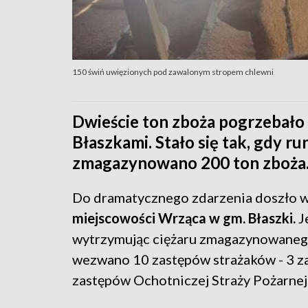
150 świń uwięzionych pod zawalonym stropem chlewni
Dwieście ton zboża pogrzebało
Błaszkami. Stało się tak, gdy r
zmagazynowano 200 ton zboża
Do dramatycznego zdarzenia doszło w
miejscowości Wrząca w gm. Błaszki.
Je
wytrzymując ciężaru zmagazynowanego
wezwano 10 zastępów strażaków - 3 za
zastępów Ochotniczej Straży Pożarnej