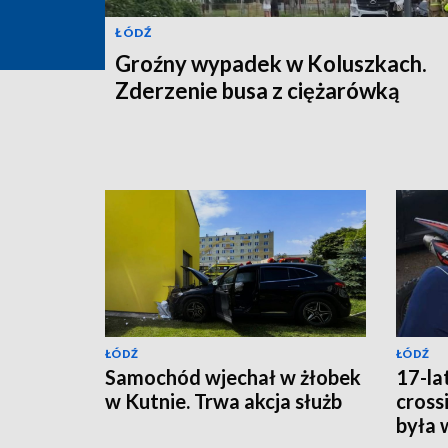
ŁÓDŹ
Groźny wypadek w Koluszkach.
Zderzenie busa z ciężarówką
ŁÓDŹ
ŁÓDŹ
Samochód wjechał w żłobek
17-la
w Kutnie. Trwa akcja służb
cross
była 