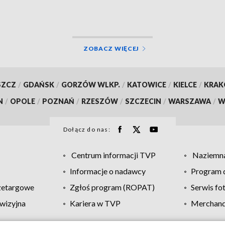
ZOBACZ WIĘCEJ
SZCZ
/
GDAŃSK
/
GORZÓW WLKP.
/
KATOWICE
/
KIELCE
/
KRA
N
/
OPOLE
/
POZNAŃ
/
RZESZÓW
/
SZCZECIN
/
WARSZAWA
/
W
Dołącz do nas:
Centrum informacji TVP
Naziemna
Informacje o nadawcy
Program d
zetargowe
Zgłoś program (ROPAT)
Serwis fo
wizyjna
Kariera w TVP
Merchandi