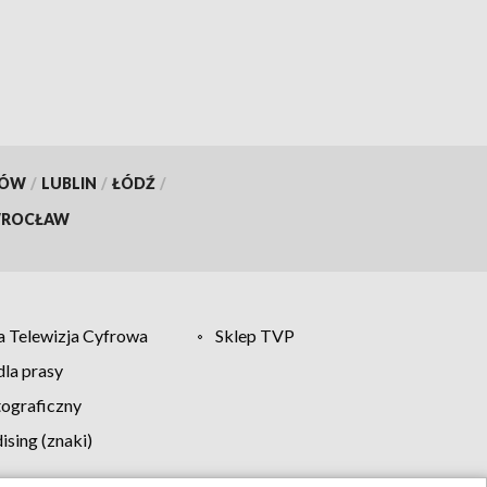
KÓW
/
LUBLIN
/
ŁÓDŹ
/
ROCŁAW
 Telewizja Cyfrowa
Sklep TVP
la prasy
tograficzny
sing (znaki)