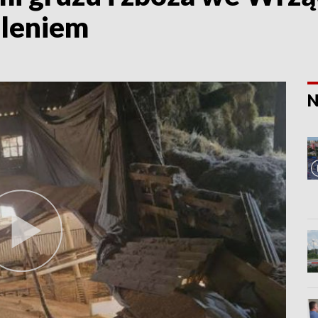
aleniem
N