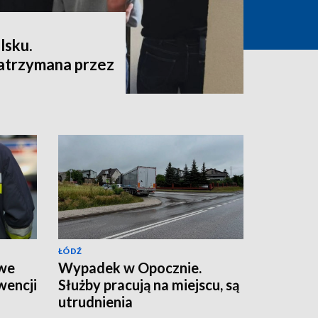
lsku.
atrzymana przez
ŁÓDŹ
 we
Wypadek w Opocznie.
wencji
Służby pracują na miejscu, są
utrudnienia