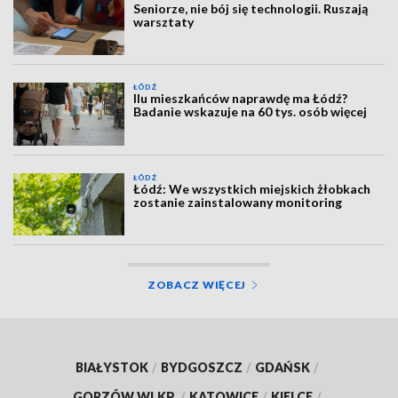
Seniorze, nie bój się technologii. Ruszają
warsztaty
ŁÓDŹ
Ilu mieszkańców naprawdę ma Łódź?
Badanie wskazuje na 60 tys. osób więcej
ŁÓDŹ
Łódź: We wszystkich miejskich żłobkach
zostanie zainstalowany monitoring
ZOBACZ WIĘCEJ
BIAŁYSTOK
/
BYDGOSZCZ
/
GDAŃSK
/
GORZÓW WLKP.
/
KATOWICE
/
KIELCE
/