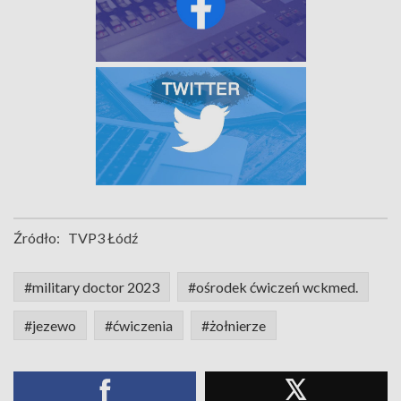
Źródło:
TVP3 Łódź
#military doctor 2023
#ośrodek ćwiczeń wckmed.
#jezewo
#ćwiczenia
#żołnierze