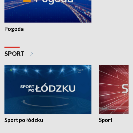
Pogoda
SPORT
Sport po łódzku
Sport