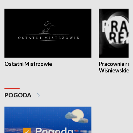
Ostatni Mistrzowie
Pracownia re
Wiśniewskieg
POGODA