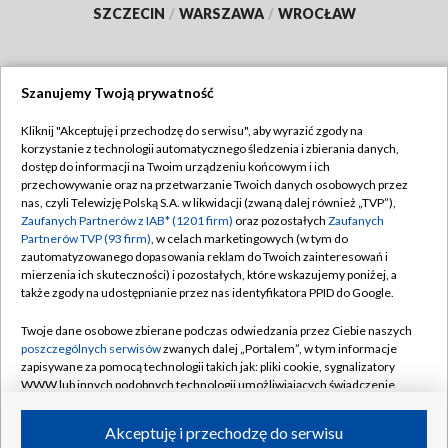
SZCZECIN
/
WARSZAWA
/
WROCŁAW
Szanujemy Twoją prywatność
Dołącz do nas:
Kliknij "Akceptuję i przechodzę do serwisu", aby wyrazić zgody na
korzystanie z technologii automatycznego śledzenia i zbierania danych,
TVP
dostęp do informacji na Twoim urządzeniu końcowym i ich
Abonament TVP
przechowywanie oraz na przetwarzanie Twoich danych osobowych przez
Regulamin TVP
nas, czyli Telewizję Polską S.A. w likwidacji (zwaną dalej również „TVP”),
Emisja w TVP
Zaufanych Partnerów z IAB* (1201 firm)
oraz pozostałych
Zaufanych
Polityka prywatności
Partnerów TVP (93 firm)
, w celach marketingowych (w tym do
Centrum informacji TVP
Moje zgody
zautomatyzowanego dopasowania reklam do Twoich zainteresowań i
mierzenia ich skuteczności) i pozostałych, które wskazujemy poniżej, a
Naziemna Telewizja Cyfrowa
Pomoc
także zgody na udostępnianie przez nas identyfikatora PPID do Google.
Sklep TVP
Biuro reklamy
Twoje dane osobowe zbierane podczas odwiedzania przez Ciebie naszych
Rada Programowa
poszczególnych serwisów
zwanych dalej „Portalem”, w tym informacje
Kontakt
zapisywane za pomocą technologii takich jak: pliki cookie, sygnalizatory
System NOS
WWW lub innych podobnych technologii umożliwiających świadczenie
dopasowanych i bezpiecznych usług, personalizację treści oraz reklam,
Informacje o nadawcy
Kanały
udostępnianie funkcji mediów społecznościowych oraz analizowanie
Akceptuję i przechodzę do serwisu
ruchu w Internecie.
Program dla prasy