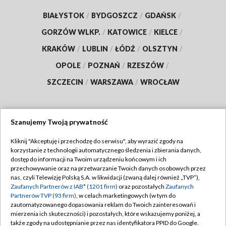
BIAŁYSTOK
/
BYDGOSZCZ
/
GDAŃSK
/
GORZÓW WLKP.
/
KATOWICE
/
KIELCE
/
KRAKÓW
/
LUBLIN
/
ŁÓDŹ
/
OLSZTYN
/
OPOLE
/
POZNAŃ
/
RZESZÓW
/
SZCZECIN
/
WARSZAWA
/
WROCŁAW
Szanujemy Twoją prywatność
Dołącz do nas:
Kliknij "Akceptuję i przechodzę do serwisu", aby wyrazić zgody na
korzystanie z technologii automatycznego śledzenia i zbierania danych,
TVP
dostęp do informacji na Twoim urządzeniu końcowym i ich
Abonament TVP
przechowywanie oraz na przetwarzanie Twoich danych osobowych przez
Regulamin TVP
nas, czyli Telewizję Polską S.A. w likwidacji (zwaną dalej również „TVP”),
Emisja w TVP
Polityka prywatności
Zaufanych Partnerów z IAB* (1201 firm)
oraz pozostałych
Zaufanych
Partnerów TVP (93 firm)
, w celach marketingowych (w tym do
Centrum informacji TVP
Moje zgody
zautomatyzowanego dopasowania reklam do Twoich zainteresowań i
mierzenia ich skuteczności) i pozostałych, które wskazujemy poniżej, a
Naziemna Telewizja Cyfrowa
Pomoc
także zgody na udostępnianie przez nas identyfikatora PPID do Google.