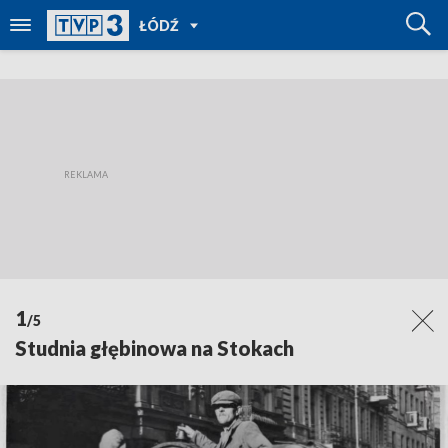
POWRÓT
ŁÓDŹ
DO
TVP
REGIONY
1
/5
Studnia głębinowa na Stokach