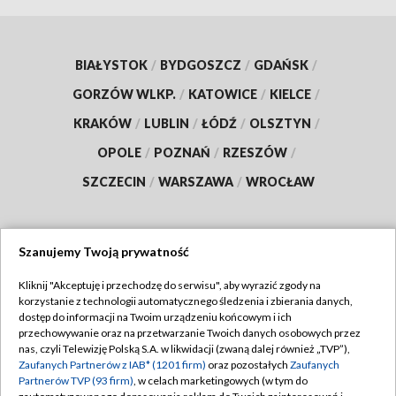
BIAŁYSTOK
/
BYDGOSZCZ
/
GDAŃSK
/
GORZÓW WLKP.
/
KATOWICE
/
KIELCE
/
KRAKÓW
/
LUBLIN
/
ŁÓDŹ
/
OLSZTYN
/
OPOLE
/
POZNAŃ
/
RZESZÓW
/
SZCZECIN
/
WARSZAWA
/
WROCŁAW
Szanujemy Twoją prywatność
Dołącz do nas:
Kliknij "Akceptuję i przechodzę do serwisu", aby wyrazić zgody na
korzystanie z technologii automatycznego śledzenia i zbierania danych,
TVP
dostęp do informacji na Twoim urządzeniu końcowym i ich
Abonament TVP
przechowywanie oraz na przetwarzanie Twoich danych osobowych przez
Regulamin TVP
nas, czyli Telewizję Polską S.A. w likwidacji (zwaną dalej również „TVP”),
Emisja w TVP
Zaufanych Partnerów z IAB* (1201 firm)
oraz pozostałych
Zaufanych
Polityka prywatności
Partnerów TVP (93 firm)
, w celach marketingowych (w tym do
Centrum informacji TVP
Moje zgody